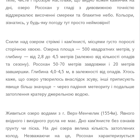
тихе, чисте і прозоре настільки, що видно кожен камінчик на
дні, озеро Росохан у гладі з дивовижною точністю
віддзеркалює височенні смереки та блакитне небо. Кольори,
зізнатись, у будь-яку погоду тут просто неймовірні!
Схили над озером стрімкі і кам’янисті, місцями густо порослі
сторічною хвоєю. Озерна площа — 500 квадратних метрів, у
глибину — від 2,8 до 4,5 метрів (залежно від кількості опадів
та сезону). Росохан 50-70 метрів завдовжки і 20 метрів
завширшки. Глибина 4,0-4,5 м, в залежності від опадів. Хтось
каже, що озеро утворилось внаслідок зсуву, інші приписують
явище більш значуще – через падіння метеориту і подальше
затоплення кратеру джерельною водою.
Живиться озеро водами з г. Верх-Менчелик (1554м). Явного
вхідного і вихідного русла не має. Дно кам’янисте без ознаків
грунту чи піска. На дні озера велика кількість затоплених
колод. Незважаючи на це, Росохан характеризується