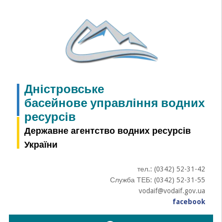
Skip
to
content
Дністровське
басейнове управління водних
ресурсів
Державне агентство водних ресурсів
України
тел.: (0342) 52-31-42
Служба ТЕБ: (0342) 52-31-55
vodaif@vodaif.gov.ua
facebook
Пошук: