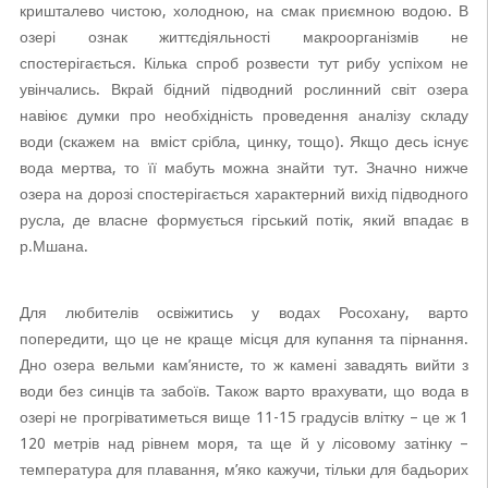
кришталево чистою, холодною, на смак приємною водою. В
озері ознак життєдіяльності макроорганізмів не
спостерігається. Кілька спроб розвести тут рибу успіхом не
увінчались. Вкрай бідний підводний рослинний світ озера
навіює думки про необхідність проведення аналізу складу
води (скажем на вміст срібла, цинку, тощо). Якщо десь існує
вода мертва, то її мабуть можна знайти тут. Значно нижче
озера на дорозі спостерігається характерний вихід підводного
русла, де власне формується гірський потік, який впадає в
р.Мшана.
Для любителів освіжитись у водах Росохану, варто
попередити, що це не краще місця для купання та пірнання.
Дно озера вельми кам’янисте, то ж камені завадять вийти з
води без синців та забоїв. Також варто врахувати, що вода в
озері не прогріватиметься вище 11-15 градусів влітку – це ж 1
120 метрів над рівнем моря, та ще й у лісовому затінку –
температура для плавання, м’яко кажучи, тільки для бадьорих