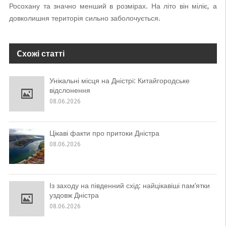
Росохану та значно менший в розмірах. На літо він міліє, а
довколишня територія сильно заболочується.
Cхожі статті
Унікальні місця на Дністрі: Китайгородське
відслонення
08.06.2026
Цікаві факти про притоки Дністра
08.06.2026
Із заходу на південний схід: найцікавіші пам’ятки
уздовж Дністра
08.06.2026