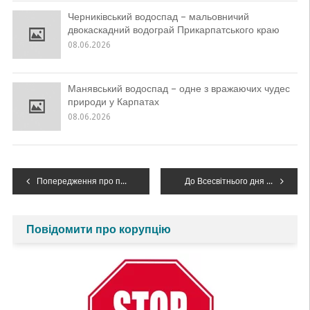
Черниківський водоспад – мальовничий
двокаскадний водограй Прикарпатського краю
08.06.2026
Манявський водоспад – одне з вражаючих чудес
природи у Карпатах
08.06.2026
Навігація
Попередження про підйом рівнів води
До Всесвітнього дня води продовжуємо рубрику про водні перлини України і світу: Весілля річок
записів
Повідомити про корупцію