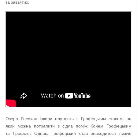
та завзятих.
Озеро Росохан інколи плутають з Грофецьким ставом, на
який можна потрапити з сідла поміж Конем Грофецьким
та Грофою. Однак, Грофецький став знаходиться нижче