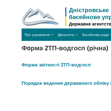
Skip
to
Дністровське
content
басейнове уп
Державне агентств
Про управління
Діяльність
Басейнова рада
Фoрма 2ТП-водгосп (річна)
Форма звітності 2ТП-водгосп
Порядок ведення державного обліку