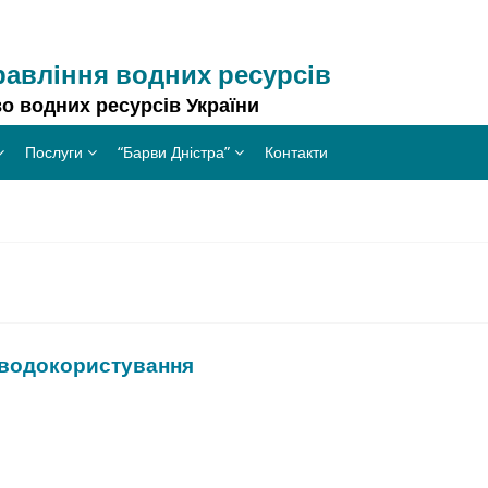
равління водних ресурсів
о водних ресурсів України
Послуги
“Барви Дністра”
Контакти
 водокористування