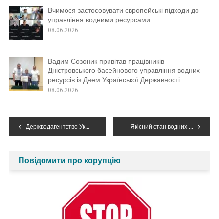
Вчимося застосовувати європейські підходи до
управління водними ресурсами
08.06.2026
Вадим Созоник привітав працівників
Дністровського басейнового управління водних
ресурсів із Днем Української Державності
08.06.2026
Навігація
Держводагентство України провело чергову онлайн-зустріч з фахівцями лабораторій щодо роботи в системі “Є-моніторинг”
Якісний стан водних об’єктів річкового басейну Дністра у листопаді 2023 року
записів
Повідомити про корупцію