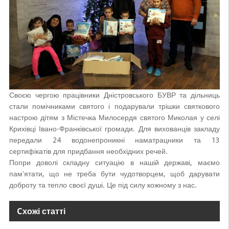
Своєю чергою працівники Дністровського БУВР та дільниць
стали помічниками святого і подарували трішки святкового
настрою дітям з Містечка Милосердя святого Миколая у селі
Крихівці Івано-Франківської громади. Для вихованців закладу
передали 24 водонепроникні наматрацники та 13
сертифікатів для придбання необхідних речей.
Попри доволі складну ситуацію в нашій державі, маємо
памʼятати, що не треба бути чудотворцем, щоб дарувати
доброту та тепло своєї душі. Це під силу кожному з нас.
Cхожі статті