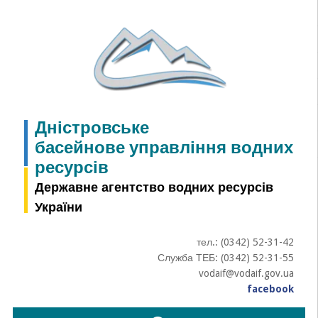
Skip
to
content
Дністровське
басейнове управління водних
ресурсів
Державне агентство водних ресурсів
України
тел.: (0342) 52-31-42
Служба ТЕБ: (0342) 52-31-55
vodaif@vodaif.gov.ua
facebook
Пошук: