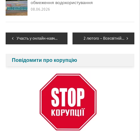
обмеження водокористування
08.06.2026
Навігація
Участь у онлайн-навчанні на тему: «Управління промисловими відходами: хвостосховища»
2 лютого – Всесвітній день водно-болотних угідь
записів
Повідомити про корупцію