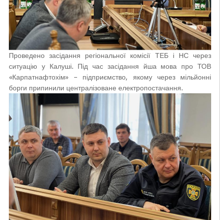
Проведено засідання регіональної комісії ТЕБ і НС через
ситуацію у Калуші
. Під час засідання йша мова про ТОВ
«Карпатнафтохім» – підприємство, якому через мільйонні
борги припинили централізоване електропостачання.