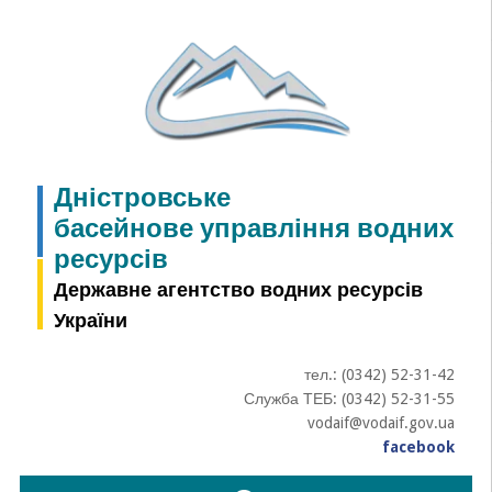
Skip
to
content
Дністровське
басейнове управління водних
ресурсів
Державне агентство водних ресурсів
України
тел.: (0342) 52-31-42
Служба ТЕБ: (0342) 52-31-55
vodaif@vodaif.gov.ua
facebook
Пошук: