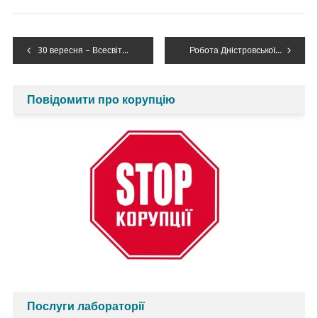
Навігація
30 вересня – Всесвітній день моря
Робота Дністровської Комісії відкрила нову сторінку у транскордонних відносинах України та Республіки Молдова
записів
Повідомити про корупцію
Послуги лабораторії