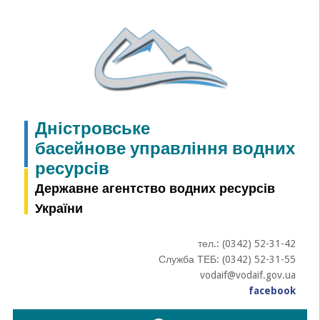
Skip
to
content
Дністровське
басейнове управління водних
ресурсів
Державне агентство водних ресурсів
України
тел.: (0342) 52-31-42
Служба ТЕБ: (0342) 52-31-55
vodaif@vodaif.gov.ua
facebook
Пошук: