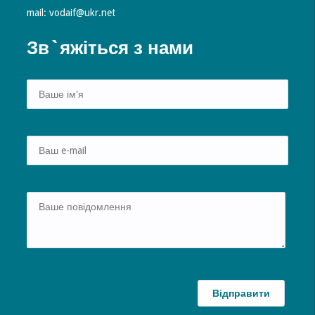
mail: vodaif@ukr.net
Зв`яжіться з нами
Alte