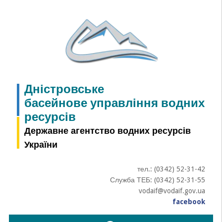
Skip
to
content
Дністровське
басейнове управління водних
ресурсів
Державне агентство водних ресурсів
України
тел.: (0342) 52-31-42
Служба ТЕБ: (0342) 52-31-55
vodaif@vodaif.gov.ua
facebook
Пошук: