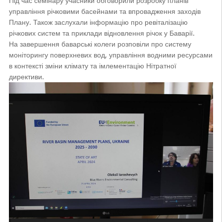
Під час семінару учасники обговорили розробку планів
управління річковими басейнами та впровадження заходів
Плану. Також заслухали інформацію про ревіталізацію
річкових систем та приклади відновлення річок у Баварії.
На завершення баварські колеги розповіли про систему
моніторингу поверхневих вод, управління водними ресурсами
в контексті зміни клімату та імлементацію Нітратної
директиви.