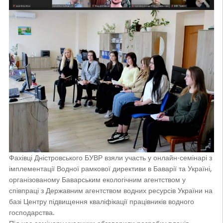
Фахівці Дністровського БУВР взяли участь у онлайн-семінарі з
імплементації Водної рамкової директиви в Баварії та Україні,
організованому Баварським екологічним агентством у
співпраці з Державним агентством водних ресурсів України на
базі Центру підвищення кваліфікації працівників водного
господарства.