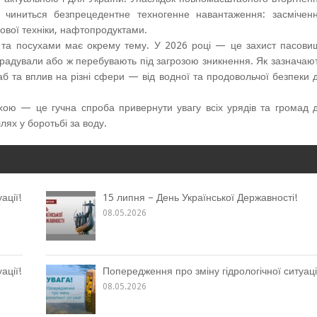
и чиниться безпрецедентне техногенне навантаження: засмічен
ової техніки, нафтопродуктами.
 та посухами має окрему тему. У 2026 році — це захист пасови
радували або ж перебувають під загрозою зникнення. Як зазначаю
б та вплив на різні сфери — від водної та продовольчої безпеки 
хою — це гучна спроба привернути увагу всіх урядів та громад 
лях у боротьбі за воду.
ації!
15 липня – День Української Державності!
08.05.2026
ації!
Попередження про зміну гідрологічної ситуаці
08.05.2026