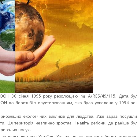
ООН 30 січня 1995 року резолюцією № A/RES/49/115. Дата бу
ООН по боротьбі з опустелюванням, яка була ухвалена у 1994 роц
рйозніших екологічних викликів для людства. Уже зараз посушли
. Ця територія невпинно зростає, і навіть регіони, де раніше бу
тривалих посух.
у актуальною і для України. Унаслідок повномасштабного вторгнен