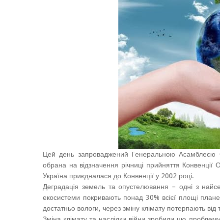
Цей день запроваджений Генеральною Асамблеєю 
обрана на відзначення річниці прийняття Конвенції 
Україна приєдналася до Конвенції у 2002 році.
Деградація земель та опустелювання – одні з найсе
екосистеми покривають понад 30% всієї площі планети
достатньо вологи, через зміну клімату потерпають від 
Зміна клімату та наслідки війни зробили цю проблем