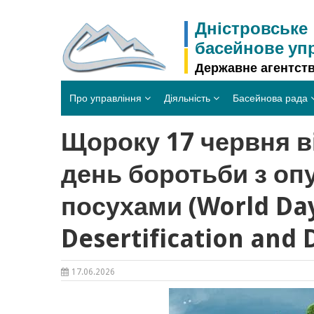
Skip
to
Дністровське
content
басейнове уп
Державне агентств
Про управління
Діяльність
Басейнова рада
Щороку 17 червня в
день боротьби з оп
посухами (World Da
Desertification and 
17.06.2026