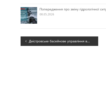
Попередження про зміну гідрологічної ситу
08.05.2026
Навігація
Дністровське басейнове управління водних ресурсів та Галицька міська рада уклали Меморандум про співробітництво
записів