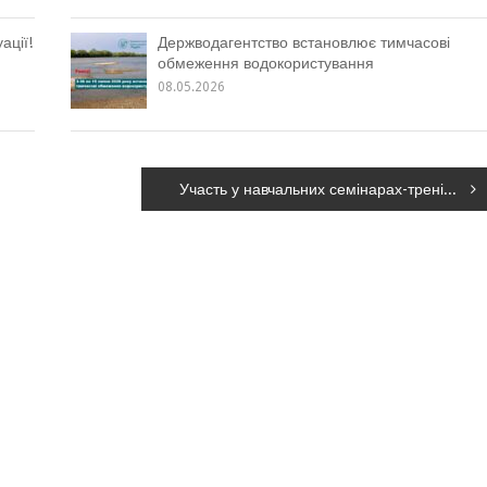
ації!
Держводагентство встановлює тимчасові
обмеження водокористування
08.05.2026
Участь у навчальних семінарах-тренінгах з питань охорони праці для голів профспілкових комітетів та профспілкового активу