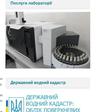
Послуги лабораторії
ла
Державний водний кадастр
і.
ві
ло
ня