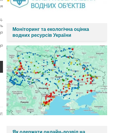
ня
щ.
ть
Моніторинг та екологічна оцінка
до
водних ресурсів України
до
ї!
Як одержати онлайн-дозвіл на