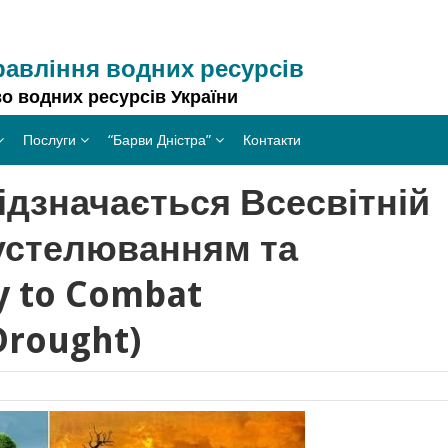
равління водних ресурсів
о водних ресурсів України
Послуги
“Барви Дністра”
Контакти
ідзначається Всесвітній
устелюванням та
y to Combat
Drought)