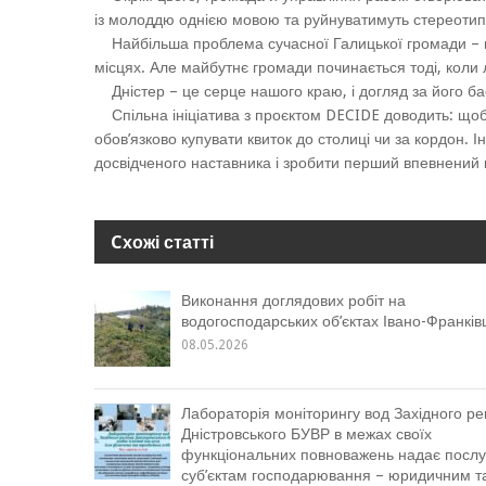
із молоддю однією мовою та руйнуватимуть стереотипи
Найбільша проблема сучасної Галицької громади – від
місцях. Але майбутнє громади починається тоді, коли л
Дністер – це серце нашого краю, і догляд за його бас
Спільна ініціатива з проєктом DECIDE доводить: щоб 
обов’язково купувати квиток до столиці чи за кордон. 
досвідченого наставника і зробити перший впевнений 
Cхожі статті
Виконання доглядових робіт на
водогосподарських об’єктах Івано-Франкі
08.05.2026
Лабораторія моніторингу вод Західного ре
Дністровського БУВР в межах своїх
функціональних повноважень надає послу
суб’єктам господарювання – юридичним т