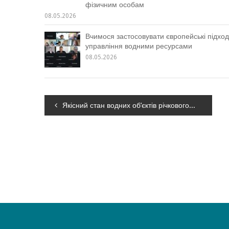
фізичним особам
08.05.2026
Вчимося застосовувати європейські підход
управління водними ресурсами
08.05.2026
Навігація
Якісний стан водних об’єктів річкового басейну Дністра у травні 2026 року
записів