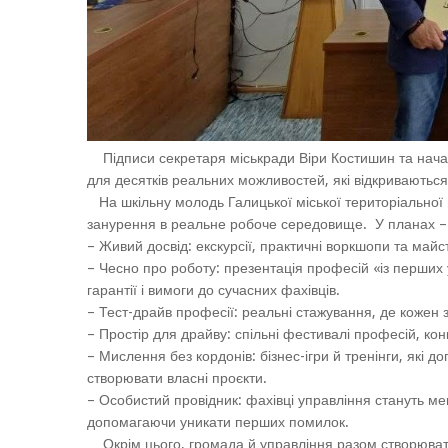
Підписи секретаря міськради Віри Костишин та начал
для десятків реальних можливостей, які відкриваютьс
На шкільну молодь Галицької міської територіальної 
занурення в реальне робоче середовище. У планах –
– Живий досвід: екскурсії, практичні воркшопи та май
– Чесно про роботу: презентація професій «із перших у
гарантії і вимоги до сучасних фахівців.
– Тест-драйв професії: реальні стажування, де кожен 
– Простір для драйву: спільні фестивалі професій, конк
– Мислення без кордонів: бізнес-ігри й тренінги, які 
створювати власні проєкти.
– Особистий провідник: фахівці управління стануть ме
допомагаючи уникати перших помилок.
Окрім цього, громада й управління разом створювати