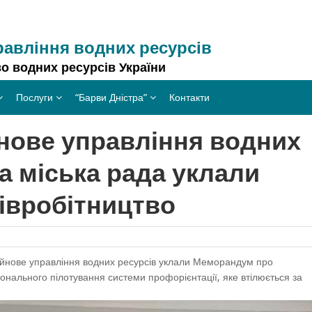
равління водних ресурсів
о водних ресурсів України
Послуги
“Барви Дністра”
Контакти
нове управління водних
а міська рада уклали
івробітництво
ейнове управління водних ресурсів уклали Меморандум про
іонального пілотування системи профорієнтації, яке втілюється за