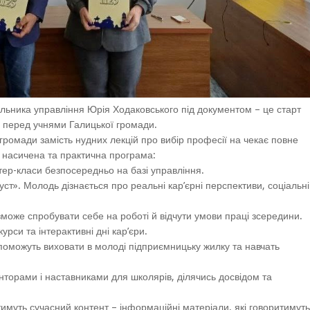
ьника управління Юрія Ходаковського під документом – це старт
я перед учнями Галицької громади.
громади замість нудних лекцій про вибір професії на чекає повне
 насичена та практична програма:
стер-класи безпосередньо на базі управління.
ст». Молодь дізнається про реальні кар’єрні перспективи, соціальні
зможе спробувати себе на роботі й відчути умови праці зсередини.
урси та інтерактивні дні кар’єри.
допоможуть виховати в молоді підприємницьку жилку та навчать
нторами і наставниками для школярів, ділячись досвідом та
муть сучасний контент – інформаційні матеріали, які говоритимуть