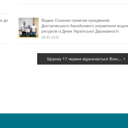
и до
Вадим Созоник привітав працівників
Дністровського басейнового управління водн
ресурсів із Днем Української Державності
08.05.2026
Щороку 17 червня відзначається Всесвітній день боротьби з опустелюванням та посухами (World Day to Combat Desertification and Drought)