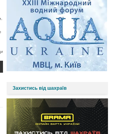
м.
е
ди
Захистись від шахраїв