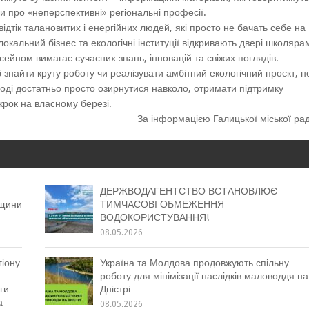
 про «неперспективні» регіональні професії.
тік талановитих і енергійних людей, які просто не бачать себе на
окальний бізнес та екологічні інституції відкривають двері школяра
ейном вимагає сучасних знань, інновацій та свіжих поглядів.
знайти круту роботу чи реалізувати амбітний екологічний проєкт, н
Іноді достатньо просто озирнутися навколо, отримати підтримку
крок на власному березі.
За інформацією Галицької міської ра
ДЕРЖВОДАГЕНТСТВО ВСТАНОВЛЮЄ
вщини
ТИМЧАСОВІ ОБМЕЖЕННЯ
ВОДОКОРИСТУВАННЯ!
08.05.2026
гіону
Україна та Молдова продовжують спільну
роботу для мінімізації наслідків маловоддя на
ги
Дністрі
а
08.05.2026