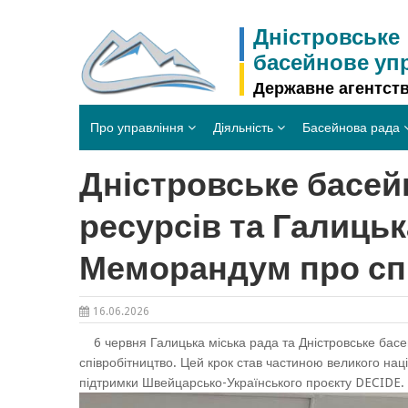
Skip
to
Дністровське
content
басейнове уп
Державне агентств
Про управління
Діяльність
Басейнова рада
Дністровське басей
ресурсів та Галицьк
Меморандум про сп
16.06.2026
6 червня Галицька міська рада та Дністровське бас
співробітництво. Цей крок став частиною великого нац
підтримки Швейцарсько-Українського проєкту DECIDE.