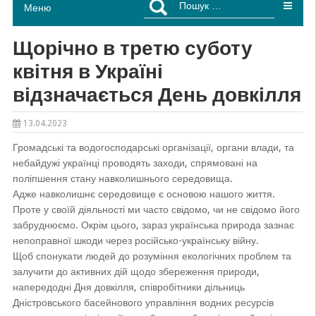
Меню
Щорічно в третю суботу
квітня в Україні
відзначається День довкілля
13.04.2023
Громадські та водогосподарські організації, органи влади, та
небайдужі українці проводять заходи, спрямовані на
поліпшення стану навколишнього середовища.
Адже навколишнє середовище є основою нашого життя.
Проте у своїй діяльності ми часто свідомо, чи не свідомо його
забруднюємо. Окрім цього, зараз українська природа зазнає
непоправної шкоди через російсько-українську війну.
Щоб спонукати людей до розуміння екологічних проблем та
залучити до активних дій щодо збереження природи,
напередодні Дня довкілля, співробітники дільниць
Дністровського басейнового управління водних ресурсів