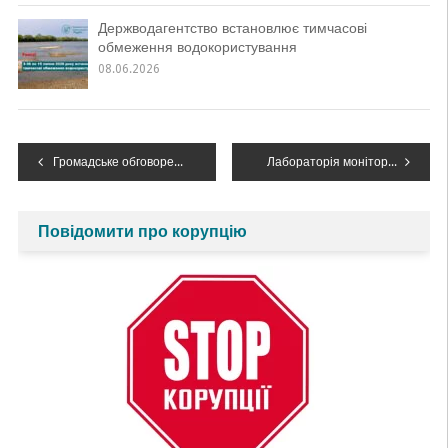
Держводагентство встановлює тимчасові
обмеження водокористування
08.06.2026
Навігація
Громадське обговорення функціонування Реєстру з оцінки впливу на навколишнє середовище планованої діяльності
Лабораторія моніторингу вод Західного регіону отримала мобільну лабораторію моніторингу якості води
записів
Повідомити про корупцію