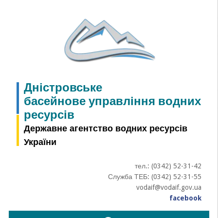
Skip
to
content
Дністровське
басейнове управління водних
ресурсів
Державне агентство водних ресурсів
України
тел.: (0342) 52-31-42
Служба ТЕБ: (0342) 52-31-55
vodaif@vodaif.gov.ua
facebook
Пошук: