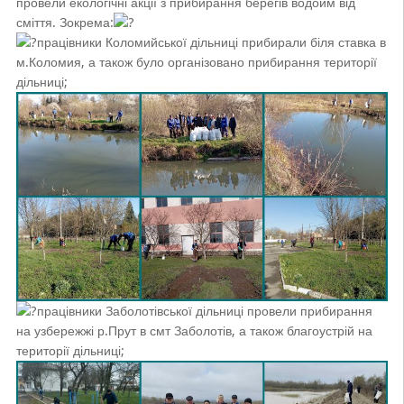
провели екологічні акції з прибирання берегів водойм від
сміття. Зокрема:
працівники Коломийської дільниці прибирали біля ставка в
м.Коломия, а також було організовано прибирання території
дільниці;
працівники Заболотівської дільниці провели прибирання
на узбережжі р.Прут в смт Заболотів, а також благоустрій на
території дільниці;