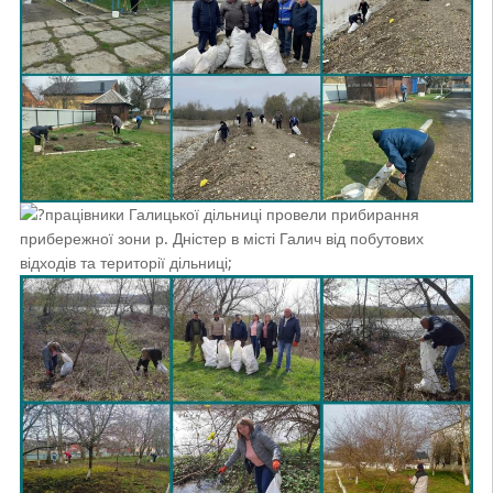
працівники Галицької дільниці провели прибирання
прибережної зони р. Дністер в місті Галич від побутових
відходів та території дільниці;