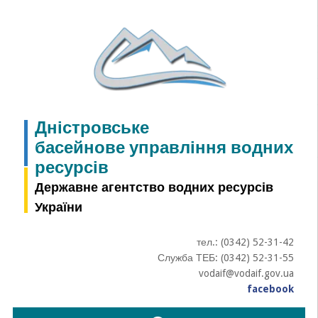
Skip
to
content
Дністровське
басейнове управління водних
ресурсів
Державне агентство водних ресурсів
України
тел.: (0342) 52-31-42
Служба ТЕБ: (0342) 52-31-55
vodaif@vodaif.gov.ua
facebook
Пошук: