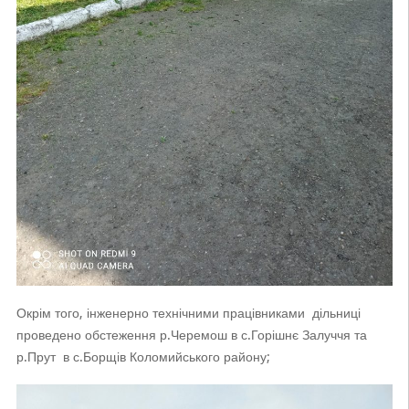
Окрім того, інженерно технічними працівниками дільниці
проведено обстеження р.Черемош в с.Горішнє Залуччя та
р.Прут в с.Борщів Коломийського району;