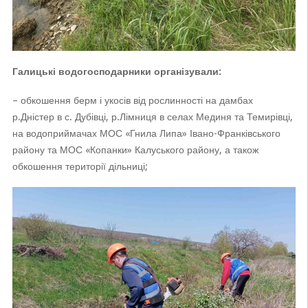
Галицькі водогосподарники організували:
– обкошення берм і укосів від рослинності на дамбах
р.Дністер в с. Дубівці, р.Лімниця в селах Мединя та Темирівці,
на водоприймачах МОС «Гнила Липа» Івано-Франківського
району та МОС «Копанки» Калуського району, а також
обкошення території дільниці;