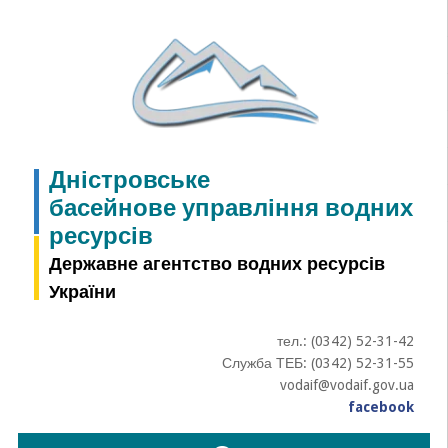
Skip
to
content
Дністровське
басейнове управління водних
ресурсів
Державне агентство водних ресурсів
України
тел.: (0342) 52-31-42
Служба ТЕБ: (0342) 52-31-55
vodaif@vodaif.gov.ua
facebook
Пошук: