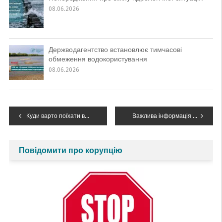
08.06.2026
Держводагентство встановлює тимчасові
обмеження водокористування
08.06.2026
Навігація
Куди варто поїхати восени на Дністер
Важлива інформація для водокористувачів!
записів
Повідомити про корупцію