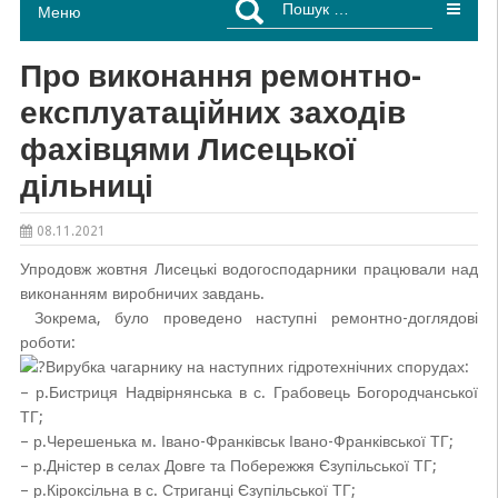
Меню
Про виконання ремонтно-
експлуатаційних заходів
фахівцями Лисецької
дільниці
08.11.2021
Упродовж жовтня Лисецькі водогосподарники працювали над
виконанням виробничих завдань.
Зокрема, було проведено наступні ремонтно-доглядові
роботи:
Вирубка чагарнику на наступних гідротехнічних спорудах:
– р.Бистриця Надвірнянська в с. Грабовець Богородчанської
ТГ;
– р.Черешенька м. Івано-Франківськ Івано-Франківської ТГ;
– р.Дністер в селах Довге та Побережжя Єзупільської ТГ;
– р.Кіроксільна в с. Стриганці Єзупільської ТГ;