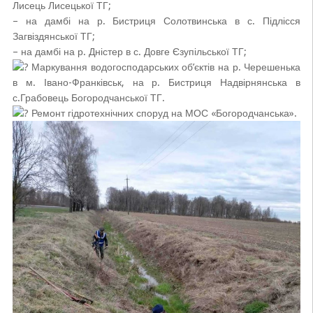
Лисець Лисецької ТГ;
– на дамбі на р. Бистриця Солотвинська в с. Підлісся
Загвіздянської ТГ;
– на дамбі на р. Дністер в с. Довге Єзупільської ТГ;
Маркування водогосподарських об’єктів на р. Черешенька
в м. Івано-Франківськ, на р. Бистриця Надвірнянська в
с.Грабовець Богородчанської ТГ.
Ремонт гідротехнічних споруд на МОС «Богородчанська».