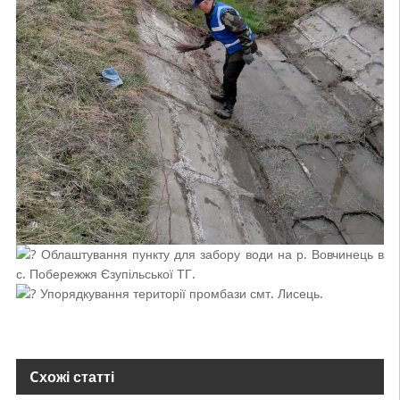
Облаштування пункту для забору води на р. Вовчинець в
с. Побережжя Єзупільської ТГ.
Упорядкування території промбази смт. Лисець.
Cхожі статті