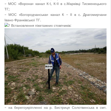
– МОС «Ворона» канал К-І, К-ІІ в с.Марківці Тисменецького
ТГ;
– МОС «Богородчанська» канал К – ІІ в с. Драгомирчани
Івано-Франківської ТГ.
Встановлення пікетажних стовпчиків:
– на берегоукріпленні на р. Бистриця Солотвинська в смт.