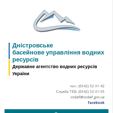
Skip
to
content
Дністровське
басейнове управління водних
ресурсів
Державне агентство водних ресурсів
України
тел.: (0342) 52-31-42
Служба ТЕБ: (0342) 52-31-55
vodaif@vodaif.gov.ua
facebook
Пошук: