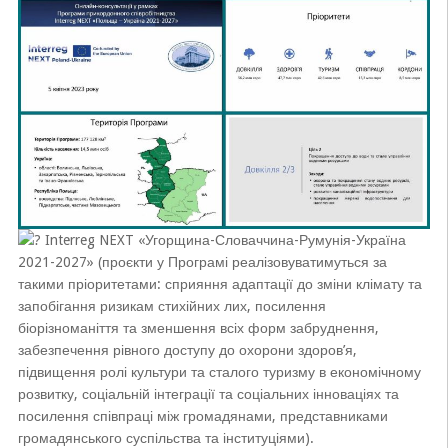
Interreg NEXT «Угорщина-Словаччина-Румунія-Україна
2021-2027» (проєкти у Програмі реалізовуватимуться за
такими пріоритетами: сприяння адаптації до зміни клімату та
запобігання ризикам стихійних лих, посилення
біорізноманіття та зменшення всіх форм забруднення,
забезпечення рівного доступу до охорони здоров’я,
підвищення ролі культури та сталого туризму в економічному
розвитку, соціальній інтеграції та соціальних інноваціях та
посилення співпраці між громадянами, представниками
громадянського суспільства та інституціями).