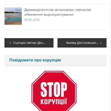
Держводагентство встановлює тимчасові
обмеження водокористування
08.06.2026
Навігація
Сьогодні святкує День народження голова Басейнової ради Дністра Олег Мандрик
Фахівці Дністровського БУВР взяли участь в онлайн-зустрічі «Національний інформаційний день Програми ЄС «LIFE»
записів
Повідомити про корупцію