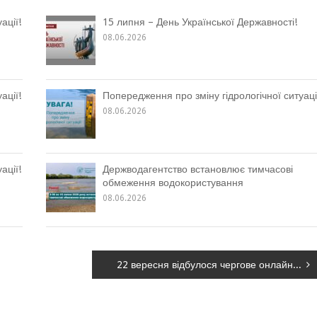
ації!
15 липня – День Української Державності!
08.06.2026
ації!
Попередження про зміну гідрологічної ситуаці
08.06.2026
ації!
Держводагентство встановлює тимчасові
обмеження водокористування
08.06.2026
22 вересня відбулося чергове онлайн-засідання Басейнової ради Дністра