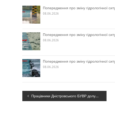
Попередження про зміну гідрологічної ситу
08.06.2026
Попередження про зміну гідрологічної ситу
08.06.2026
Попередження про зміну гідрологічної ситу
08.06.2026
Навігація
Працівники Дністровського БУВР долучилися до святкування Дня Сіверського Дінця та взяли участь в онлайн-конференції
записів