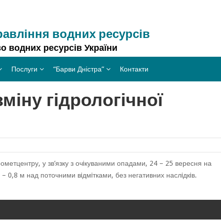
равління водних ресурсів
о водних ресурсів України
Послуги
“Барви Дністра”
Контакти
міну гідрологічної
метцентру, у зв’язку з очiкуваними опадами, 24 – 25 вересня на
2 – 0,8 м над поточними вiдмiтками, без негативних наслiдкiв.