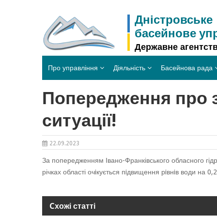
Skip
to
Дністровське
content
басейнове уп
Державне агентств
Про управління
Діяльність
Басейнова рада
Попередження про з
ситуації!
22.09.2023
За попередженням Івано-Франківського обласного гідро
річках області очiкується пiдвищення рiвнiв води на 0,
Cхожі статті