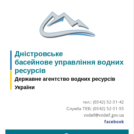
Skip
to
content
Дністровське
басейнове управління водних
ресурсів
Державне агентство водних ресурсів
України
тел.: (0342) 52-31-42
Служба ТЕБ: (0342) 52-31-55
vodaif@vodaif.gov.ua
facebook
Пошук: