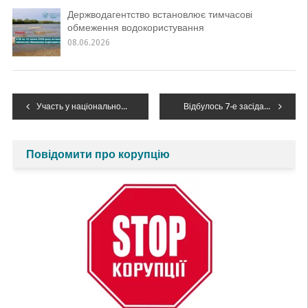
Держводагентство встановлює тимчасові
обмеження водокористування
08.06.2026
Навігація
Участь у національному політичному діалозі з інтегрованого управління водними ресурсами в Україні
Відбулось 7-е засідання Робочої групи з питань планування та управління річковим басейном при Комісії зі сталого використання і охорони річки Дністер
записів
Повідомити про корупцію