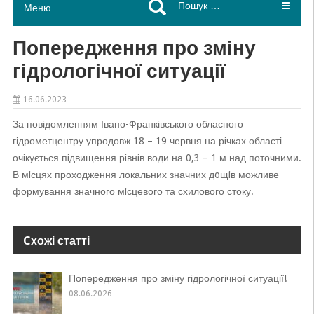
Меню
Попередження про зміну
гідрологічної ситуації
16.06.2023
За повідомленням Івано-Франківського обласного
гідрометцентру упродовж 18 – 19 червня на рiчках області
очiкується пiдвищення рiвнiв води на 0,3 – 1 м над поточними.
В мiсцях проходження локальних значних дoщiв можливе
формування значного мiсцевого та схилового стоку.
Cхожі статті
Попередження про зміну гідрологічної ситуації!
08.06.2026