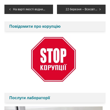
Навігація
На варті якості водних ресурсів
22 березня – Всесвітній день води (World water day)
записів
Повідомити про корупцію
Послуги лабораторії