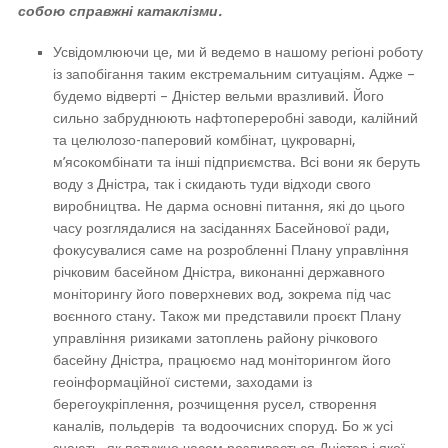
собою справжні катаклізми.
Усвідомлюючи це, ми й ведемо в нашому регіоні роботу
із запобігання таким екстремальним ситуаціям. Адже –
будемо відверті – Дністер вельми вразливий. Його
сильно забруднюють нафтопереробні заводи, калійний
та целюлозо-паперовий комбінат, цукроварні,
м’ясокомбінати та інші підприємства. Всі вони як беруть
воду з Дністра, так і скидають туди відходи свого
виробництва. Не дарма основні питання, які до цього
часу розглядалися на засіданнях Басейнової ради,
фокусувалися саме на розробленні Плану управління
річковим басейном Дністра, виконанні державного
моніторингу його поверхневих вод, зокрема під час
воєнного стану. Також ми представили проєкт Плану
управління ризиками затоплень району річкового
басейну Дністра, працюємо над моніторингом його
геоінформаційної системи, заходами із
берегоукріплення, розчищення русел, створення
каналів, польдерів та водоочисних споруд. Бо ж усі