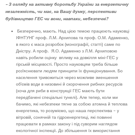
– З огляду на активну боротьбу України за енергетичну
незалежність, чи має, на Вашу думку, перспективи
будівництво ГЕС чи вони, навпаки, небезпечні?
Безперечно, мають. Над цією темою працюють науковці
ІФНТУНГ проф. Л.М. Архипова та проф. О.М. Адаменко,
в якого є маса розробок (монографії, статті) саме по
Дністру. А проф. Я.О. Адаменко з Л.М. Архиповою
навіть робили оцінку впливу на довкілля міні-ГЕС у
гірській місцевості. Просто науковцям треба більше
роз’яснювати людям принципи їх функціонування. Бо
населення тривожиться через можливе зменшення
об’ємів води в низовині й скорочення рибних ресурсів
(хоча для риби в конструкції ГЕС мають бути
передбачені спеціальні тунелі). Але тепер, коли ми
бачимо, які небезпеки тягне за собою атомна й теплова
енергетика, то розуміємо, що наша перспектива – у
вітровій, сонячній та гідроенергетиці, які повинні
працювати в рамках закону і під суворим наглядом
екологічної інспекції. До збільшення їх використання