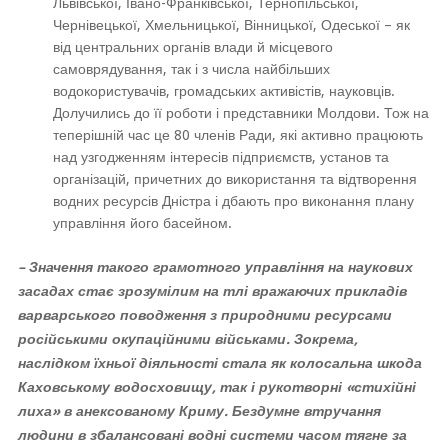
Львівської, Івано-Франківської, Тернопільської,
Чернівецької, Хмельницької, Вінницької, Одеської – як
від центральних органів влади й місцевого
самоврядування, так і з числа найбільших
водокористувачів, громадських активістів, науковців.
Долучились до її роботи і представники Молдови. Тож на
теперішній час це 80 членів Ради, які активно працюють
над узгодженням інтересів підприємств, установ та
організацій, причетних до використання та відтворення
водних ресурсів Дністра і дбають про виконання плану
управління його басейном.
– Значення такого грамотного управління на наукових
засадах стає зрозумілим на тлі вражаючих прикладів
варварського поводження з природними ресурсами
російськими окупаційними військами. Зокрема,
наслідком їхньої діяльності стала як колосальна шкода
Каховському водосховищу, так і рукотворні
«стихійні
лиха» в анексованому Криму. Бездумне втручання
людини в збалансовані водні системи часом тягне за