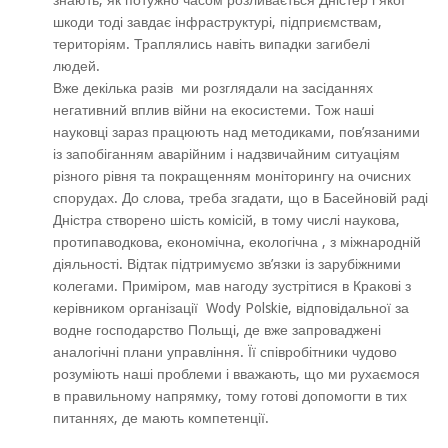
знають, як потужно часом розливається Дністер і якої
шкоди тоді завдає інфраструктурі, підприємствам,
територіям. Траплялись навіть випадки загибелі
людей.
Вже декілька разів ми розглядали на засіданнях
негативний вплив війни на екосистеми. Тож наші
науковці зараз працюють над методиками, пов’язаними
із запобіганням аварійним і надзвичайним ситуаціям
різного рівня та покращенням моніторингу на очисних
спорудах. До слова, треба згадати, що в Басейновій раді
Дністра створено шість комісій, в тому числі наукова,
протипаводкова, економічна, екологічна , з міжнародній
діяльності. Відтак підтримуємо зв’язки із зарубіжними
колегами. Приміром, мав нагоду зустрітися в Кракові з
керівником організації Wody Polskie, відповідальної за
водне господарство Польщі, де вже запроваджені
аналогічні плани управління. Її співробітники чудово
розуміють наші проблеми і вважають, що ми рухаємося
в правильному напрямку, тому готові допомогти в тих
питаннях, де мають компетенції.