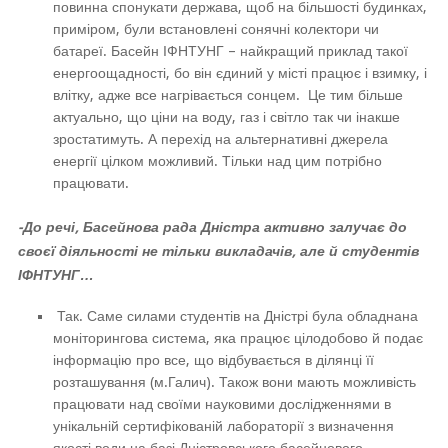
повинна спонукати держава, щоб на більшості будинках,
приміром, були встановлені сонячні колектори чи
батареї. Басейн ІФНТУНГ – найкращий приклад такої
енергоощадності, бо він єдиний у місті працює і взимку, і
влітку, адже все нагрівається сонцем. Це тим більше
актуально, що ціни на воду, газ і світло так чи інакше
зростатимуть. А перехід на альтернативні джерела
енергії цілком можливий. Тільки над цим потрібно
працювати.
-До речі, Басейнова рада Дністра активно залучає до
своєї діяльності не тільки викладачів, але й студентів
ІФНТУНГ…
Так. Саме силами студентів на Дністрі була обладнана
моніторингова система, яка працює цілодобово й подає
інформацію про все, що відбувається в ділянці її
розташування (м.Галич). Також вони мають можливість
працювати над своїми науковими дослідженнями в
унікальній сертифікованій лабораторії з визначення