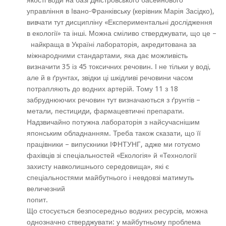
якості води на базі Дністровського басейнового
управління в Івано-Франківську (керівник Марія Засідко),
вивчати тут дисципліну «Експериментальні дослідження
в екології» та інші. Можна сміливо стверджувати, що це –
найкраща в Україні лабораторія, акредитована за
міжнародними стандартами, яка дає можливість
визначити 35 із 45 токсичних речовин. І не тільки у воді,
але й в ґрунтах, звідки ці шкідливі речовини часом
потрапляють до водних артерій. Тому 11 з 18
забруднюючих речовин тут визначаються з ґрунтів –
метали, пестициди, фармацевтичні препарати.
Надзвичайно потужна лабораторія з найсучаснішим
японським обладнанням. Треба також сказати, що її
працівники – випускники ІФНТУНГ, адже ми готуємо
фахівців зі спеціальностей «Екологія» й «Технології
захисту навколишнього середовища», які є
спеціальностями майбутнього і невдовзі матимуть
величезний
попит
Що стосується безпосередньо водних ресурсів, можна
однозначно стверджувати: у майбутньому проблема