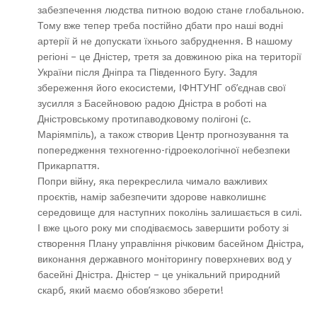
забезпечення людства питною водою стане глобальною.
Тому вже тепер треба постійно дбати про наші водні
артерії й не допускати їхнього забруднення. В нашому
регіоні – це Дністер, третя за довжиною ріка на території
України після Дніпра та Південного Бугу. Задля
збереження його екосистеми, ІФНТУНГ об’єднав свої
зусилля з Басейновою радою Дністра в роботі на
Дністровському протипаводковому полігоні (с.
Маріямпіль), а також створив Центр прогнозування та
попередження техногенно-гідроекологічної небезпеки
Прикарпат
Попри війну, яка перекреслила чимало важливих
проєктів, намір забезпечити здорове навколишнє
середовище для наступних поколінь залишається в силі.
І вже цього року ми сподіваємось завершити роботу зі
створення Плану управління річковим басейном Дністра,
виконання державного моніторингу поверхневих вод у
басейні Дністра. Дністер – це унікальний природний
скарб, який маємо обов’язково зберети!