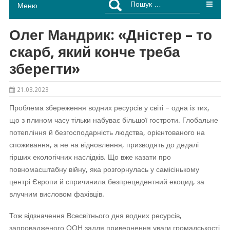
Меню
Олег Мандрик: «Дністер – то
скарб, який конче треба
зберегти»
21.03.2023
Проблема збереження водних ресурсів у світі – одна із тих,
що з плином часу тільки набуває більшої гостроти. Глобальне
потепління й безгосподарність людства, орієнтованого на
споживання, а не на відновлення, призводять до дедалі
гірших екологічних наслідків. Що вже казати про
повномасштабну війну, яка розгорнулась у самісінькому
центрі Європи й спричинила безпрецедентний екоцид, за
влучним висловом фахівців.
Тож відзначення Всесвітнього дня водних ресурсів,
запровадженого ООН задля привернення уваги громадськості