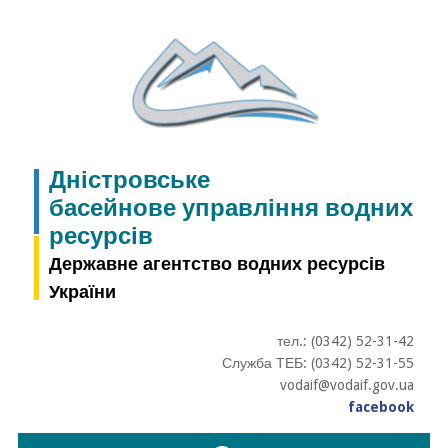
Skip
to
content
Дністровське
басейнове управління водних
ресурсів
Державне агентство водних ресурсів
України
тел.: (0342) 52-31-42
Служба ТЕБ: (0342) 52-31-55
vodaif@vodaif.gov.ua
facebook
Пошук: