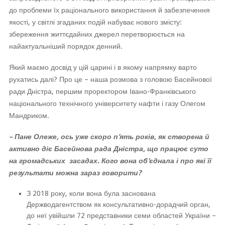
до проблеми їх раціонального використання й забезпечення
якості, у світлі згаданих подій набуває нового змісту:
збереження життєдайних джерел перетворюється на
найактуальніший порядок денний.
Який маємо досвід у цій царині і в якому напрямку варто
рухатись далі? Про це – наша розмова з головою Басейнової
ради Дністра, першим проректором Івано-Франківського
національного технічного університету нафти і газу Олегом
Мандриком.
–
Пане Олеже, ось уже скоро п’ять років, як створена й
активно діє Басейнова рада Дністра, що працює суто
на громадських засадах. Кого вона об’єднала і про які її
результати можна зараз говорити?
З 2018 року, коли вона була заснована
Держводагентством як консультативно-дорадчий орган,
до неї увійшли 72 представники семи областей України –