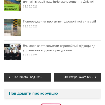
для мінімізації наслідків маловоддя на Дністрі
08.06.2026
Попередження про зміну гідрологічної ситуації!
08.06.2026
Вчимося застосовувати європейські підходи до
управління водними ресурсами
08.06.2026
Навігація
Якісний стан водних об’єктів річкового басейну Дністра в січні 2024 року
В межах робочого візиту на Івано-Франківщину Голова Держводагентства Михайло Янчук відвідав лабораторію моніторингу вод Західного регіону Дністровського БУВР
записів
Повідомити про корупцію