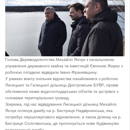
Голова Держводагентства Михайло Янчук з начальником
управління державного майна та інвестицій Євгеном Жирко з
робочою поїздкою відвідали Івано-Франківщину.
У рамках візиту очільник відомства ознайомився з роботою
Лисецької та Галицької дільниць
Дністровське БУВ
Р, провів
обстеження низки водогосподарських об’єктів та зустрівся з
головами територіальних громад.
Зокрема, під час відвідування Лисецької дільниці Михайло
Янчук оглянув дамбу на р. Бистриця Надвірнянська, яка
потребує першочергового відновлення, а також ділянку на р.
Бистриця Солотвинська, де пропонується нове будівництво
водозахисної дамби.