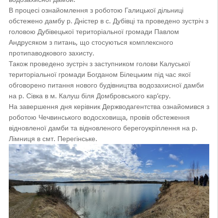
В процесі ознайомлення з роботою Галицької дільниці
обстежено дамбу р. Дністер в с. Дубівці та проведено зустріч з
головою Дубівецької територіальної громади Павлом
Андрусяком з питань, що стосуються комплексного
протипаводкового захисту.
Також проведено зустріч з заступником голови Калуської
територіальної громади Богданом Білецьким під час якої
обговорено питання нового будівництва водозахисної дамби
на р. Сівка в м. Калуш біля Домбровського кар’єру.
На завершення дня керівник Держводагентства ознайомився з
роботою Чечвинського водосховища, провів обстеження
відновленої дамби та відновленого берегоукріплення на р.
Лімниця в смт. Перегінське.