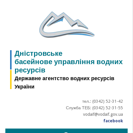
Skip
to
content
Дністровське
басейнове управління водних
ресурсів
Державне агентство водних ресурсів
України
тел.: (0342) 52-31-42
Служба ТЕБ: (0342) 52-31-55
vodaif@vodaif.gov.ua
facebook
Пошук: