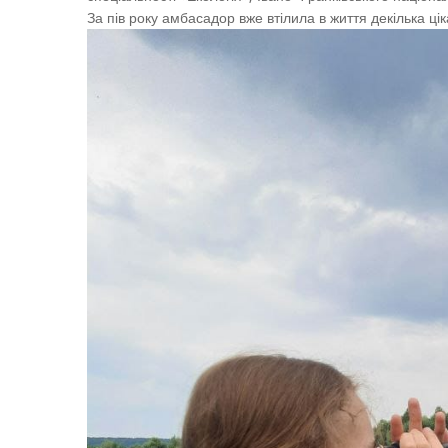
За пів року амбасадор вже втілила в життя декілька цік