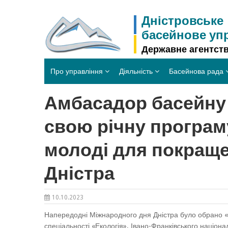
Skip
to
Дністровське
content
басейнове уп
Державне агентств
Про управління
Діяльність
Басейнова рада
Амбасадор басейну 
свою річну програм
молоді для покраще
Дністра
10.10.2023
Напередодні Міжнародного дня Дністра було обрано «
спеціальності «Екологія», Івано-Франківського націона