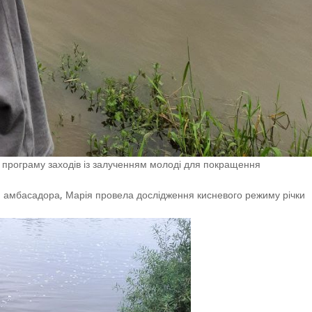
 програму заходів із залученням молоді для покращення
ми амбасадора, Марія провела дослідження кисневого режиму річки