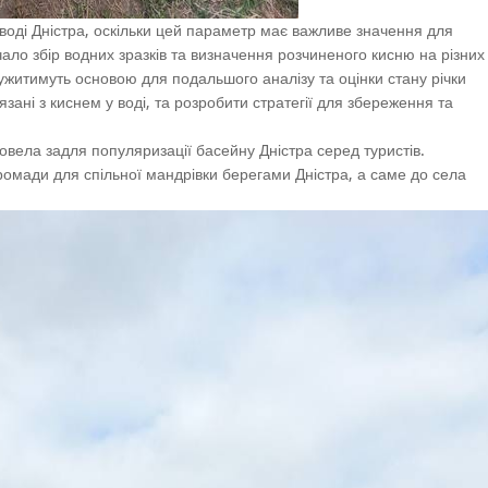
воді Дністра, оскільки цей параметр має важливе значення для
ло збір водних зразків та визначення розчиненого кисню на різних
лужитимуть основою для подальшого аналізу та оцінки стану річки
зані з киснем у воді, та розробити стратегії для збереження та
овела задля популяризації басейну Дністра серед туристів.
ромади для спільної мандрівки берегами Дністра, а саме до села