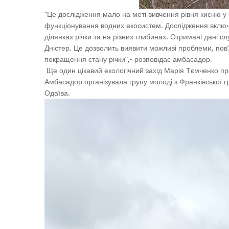
“Це дослідження мало на меті вивчення рівня кисню у 
функціонування водних екосистем. Дослідження включа
ділянках річки та на різних глибинах. Отримані дані с
Дністер. Це дозволить виявити можливі проблеми, пов’я
покращення стану річки”,- розповідає амбасадор.
Ще один цікавий екологічний захід Марія Тємченко пр
Амбасадор організувала групу молоді з Франківської г
Одаїва.