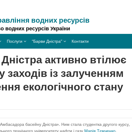
равління водних ресурсів
о водних ресурсів України
Послуги
“Барви Дністра”
Контакти
Дністра активно втілює
у заходів із залученням
ння екологічного стану
Амбасадора басейну Дністра». Ним стала студентка другого курсу,
льного технічного університету нафти і газу
Марія Тємченко
.