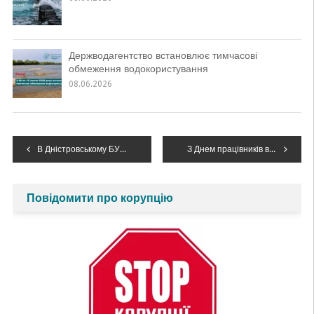
Держводагентство встановлює тимчасові
обмеження водокористування
08.06.2026
Навігація
В Дністровському БУВР, з нагоди професійного свята, відзначили кращих працівників управління
З Днем працівників водного господарства!
записів
Повідомити про корупцію