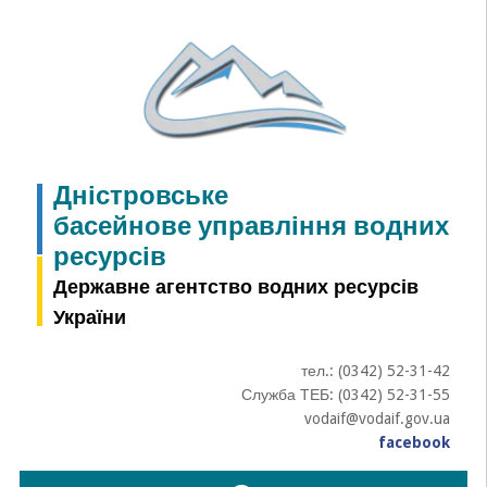
Skip
to
content
Дністровське
басейнове управління водних
ресурсів
Державне агентство водних ресурсів
України
тел.: (0342) 52-31-42
Служба ТЕБ: (0342) 52-31-55
vodaif@vodaif.gov.ua
facebook
Пошук: