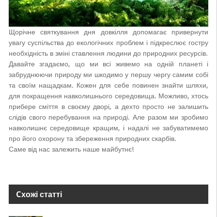
Щорічне святкування дня довкілля допомагає привернути
увагу суспільства до екологічних проблем і підкреслює гостру
необхідність в зміні ставлення людини до природних ресурсів.
Давайте згадаємо, що ми всі живемо на одній планеті і
забруднюючи природу ми шкодимо у першу чергу самим собі
та своїм нащадкам. Кожен для себе повинен знайти шляхи,
для покращення навколишнього середовища. Можливо, хтось
прибере сміття в своєму дворі, а дехто просто не залишить
слідів свого перебування на природі. Але разом ми зробимо
навколишнє середовище кращим, і надалі не забуватимемо
про його охорону та збереження природних скарбів.
Саме від нас залежить наше майбутнє!
Cхожі статті