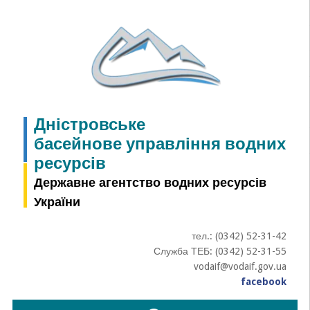
Skip
to
content
Дністровське
басейнове управління водних
ресурсів
Державне агентство водних ресурсів
України
тел.: (0342) 52-31-42
Служба ТЕБ: (0342) 52-31-55
vodaif@vodaif.gov.ua
facebook
Пошук: