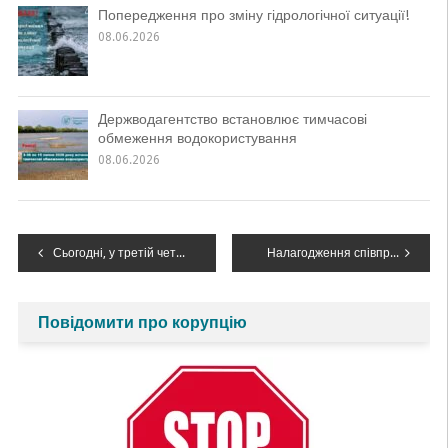
Попередження про зміну гідрологічної ситуації!
08.06.2026
Держводагентство встановлює тимчасові
обмеження водокористування
08.06.2026
Навігація
Сьогодні, у третій четвер травня, українці вже традиційно святкують День вишиванки
Налагодження співпраці Дністровського БУВР з територіальними громадами
записів
Повідомити про корупцію