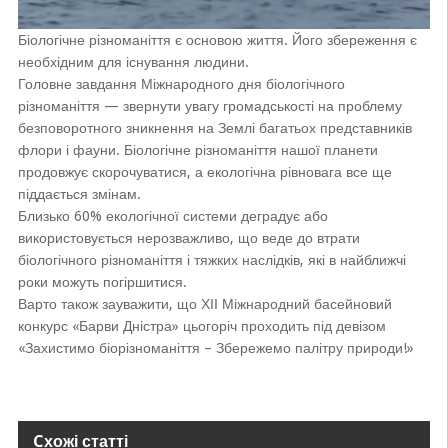
Біологічне різноманіття є основою життя. Його збереження є
необхідним для існування людини.
Головне завдання Міжнародного дня біологічного
різноманіття — звернути увагу громадськості на проблему
безповоротного зникнення на Землі багатьох представників
флори і фауни. Біологічне різноманіття нашої планети
продовжує скорочуватися, а екологічна рівновага все ще
піддається змінам.
Близько 60% екологічної системи деградує або
використовується нерозважливо, що веде до втрати
біологічного різноманіття і тяжких наслідків, які в найближчі
роки можуть погіршитися.
Варто також зауважити, що ХІІ Міжнародний басейновий
конкурс «Барви Дністра» цьогоріч проходить під девізом
«Захистимо біорізноманіття – Збережемо палітру природи!»
Cхожі статті