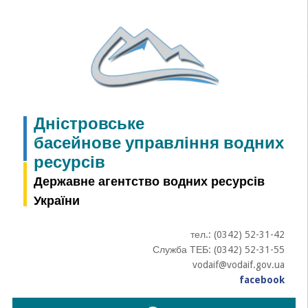
Skip
to
content
Дністровське
басейнове управління водних
ресурсів
Державне агентство водних ресурсів
України
тел.: (0342) 52-31-42
Служба ТЕБ: (0342) 52-31-55
vodaif@vodaif.gov.ua
facebook
Пошук: