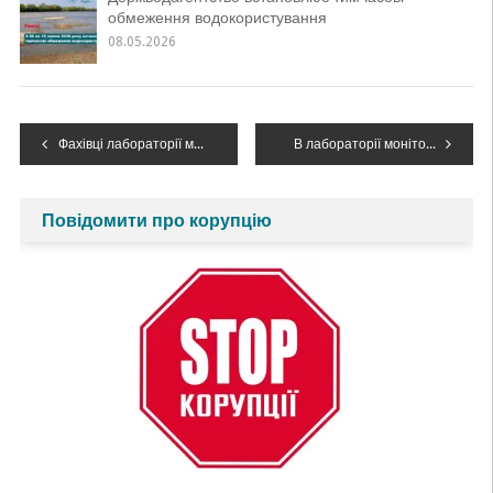
обмеження водокористування
08.05.2026
Навігація
Фахівці лабораторії моніторингу вод Західного регіону здійснили відбір проб на місці надзвичайної ситуації
В лабораторії моніторингу вод Західного регіону Дністровського БУВР досліджено пробу вод на вміст нафтопродуктів з р. Стримба, відібрану в с. Стримба.
записів
Повідомити про корупцію