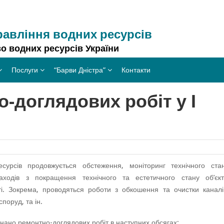
равління водних ресурсів
о водних ресурсів України
Послуги
“Барви Дністра”
Контакти
-доглядових робіт у І
сурсів продовжується обстеження, моніторинг технічного ста
аходів з покращення технічного та естетичного стану об’єкт
ті. Зокрема, проводяться роботи з обкошення та очистки каналі
поруд, та ін.
конано ремонтно-доглядових робіт в наступних обсягах: