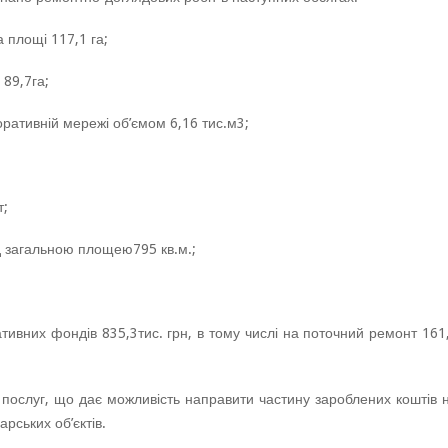
 площі 117,1 га;
 89,7га;
ративній мережі об’ємом 6,16 тис.м3;
т;
уд загальною площею795 кв.м.;
ивних фондів 835,3тис. грн, в тому числі на поточний ремонт 161
 послуг, що дає можливість направити частину зароблених коштів 
рських об’єктів.