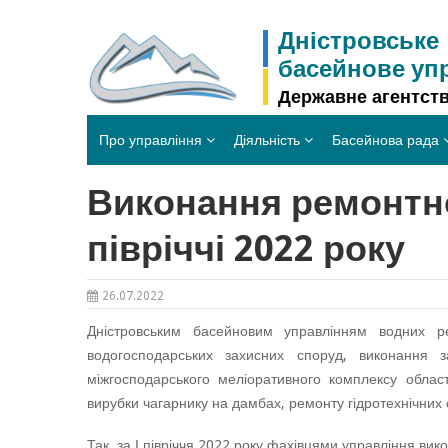
Skip
to
Дністровське
content
басейнове уп
Державне агентств
Про управління
Діяльність
Басейнова рада
Виконання ремонтно
півріччі 2022 року
26.07.2022
Дністровським басейновим управлінням водних ре
водогосподарських захисних споруд, виконання з
міжгосподарського меліоративного комплексу облас
вирубки чагарнику на дамбах, ремонту гідротехнічних с
Так, за І півріччя 2022 року фахівцями управління ви