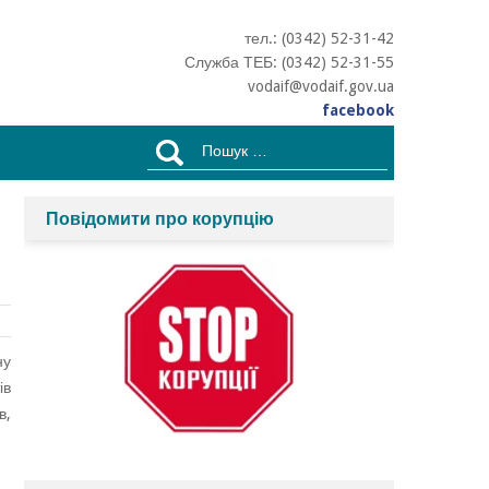
тел.: (0342) 52-31-42
Служба ТЕБ: (0342) 52-31-55
vodaif@vodaif.gov.ua
facebook
Пошук:
Повідомити про корупцію
ну
ів
в,