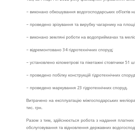
– виконано обкошування водогосподарських об’єктів на
– проведено зрізування та вирубку чагарнику на площі
– виконано земляні роботи на водоприймачах та меліо
– відремонтовано 34 гідротехнічних споруд;
– установлено кілометрові та пікетажні стовпчики 51 ш
– проведено побілку конструкцій гідротехнічних спор
– проведено маркування 23 гідротехнічних споруд.
Витрачено на експлуатацію міжгосподарських меліорат
тис. грн.
Разом з тим, здійснюється робота з надання платних
обслуговування та відновлення державних водогоспода