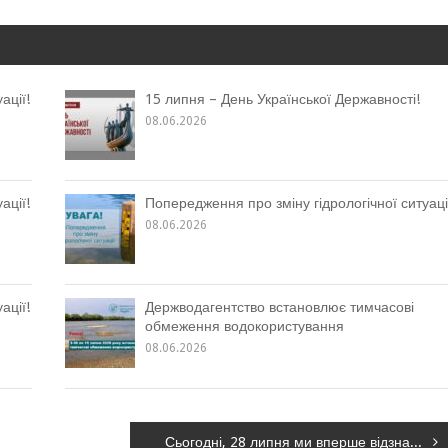
ації!
15 липня – День Української Державності!
08.06.2026
ації!
Попередження про зміну гідрологічної ситуаці
08.06.2026
ації!
Держводагентство встановлює тимчасові
обмеження водокористування
08.06.2026
Сьогодні, 28 липня ми вперше відзначаємо День української державності!