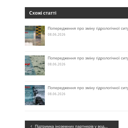
Cхожі статті
Попередження про зміну гідрологічної ситу
08.06.2026
Попередження про зміну гідрологічної ситу
08.06.2026
Попередження про зміну гідрологічної ситу
08.06.2026
Навігація
Підтримка іноземних партнерів у водному секторі є надзвичайно важливою для України