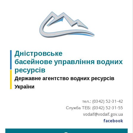
Skip
to
content
Дністровське
басейнове управління водних
ресурсів
Державне агентство водних ресурсів
України
тел.: (0342) 52-31-42
Служба ТЕБ: (0342) 52-31-55
vodaif@vodaif.gov.ua
facebook
Пошук: