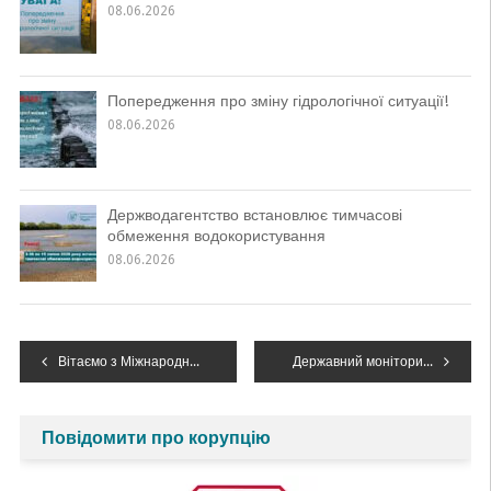
08.06.2026
Попередження про зміну гідрологічної ситуації!
08.06.2026
Держводагентство встановлює тимчасові
обмеження водокористування
08.06.2026
Навігація
Вітаємо з Міжнародним днем Дніпра!
Державний моніторинг вод в умовах воєнного часу
записів
Повідомити про корупцію