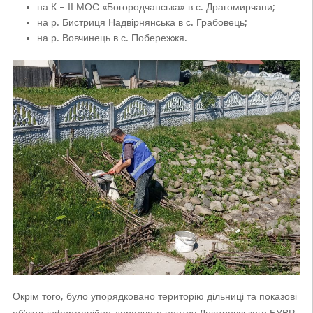
на К – ІІ МОС «Богородчанська» в с. Драгомирчани;
на р. Бистриця Надвірнянська в с. Грабовець;
на р. Вовчинець в с. Побережжя.
Окрім того, було упорядковано територію дільниці та показові