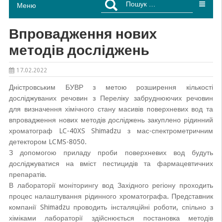
Меню
Впровадження нових
методів досліджень
17.02.2022
Дністровським БУВР з метою розширення кількості
досліджуваних речовин з Переліку забруднюючих речовин
для визначення хімічного стану масивів поверхневих вод та
впровадження нових методів досліджень закуплено рідинний
хроматограф LC-40XS Shimadzu з мас-спектрометричним
детектором LCMS-8050.
З допомогою приладу проби поверхневих вод будуть
досліджуватися на вміст пестицидів та фармацевтичних
препаратів.
В лабораторії моніторингу вод Західного регіону проходить
процес налаштування рідинного хроматографа. Представник
компанії Shimadzu проводить інсталяційні роботи, спільно з
хіміками лабораторії здійснюється постановка методів