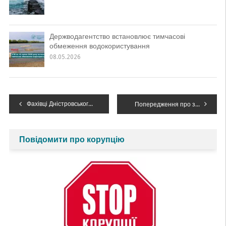
Держводагентство встановлює тимчасові
обмеження водокористування
08.05.2026
Навігація
Фахівці Дністровського БУВР взяли участь у водній секторальній зустрічі
Попередження про зміну гідрологічної ситуації
записів
Повідомити про корупцію