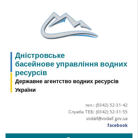
Skip
to
content
Дністровське
басейнове управління водних
ресурсів
Державне агентство водних ресурсів
України
тел.: (0342) 52-31-42
Служба ТЕБ: (0342) 52-31-55
vodaif@vodaif.gov.ua
facebook
Пошук: