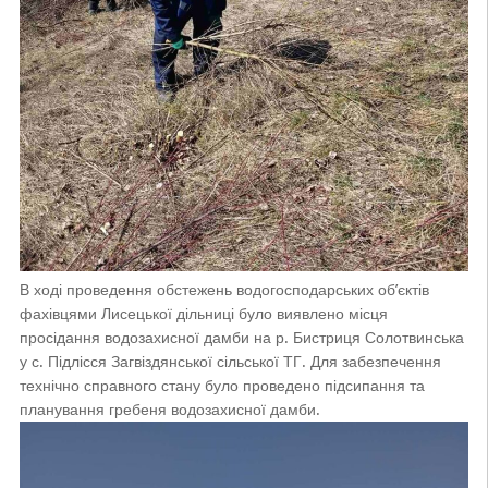
В ході проведення обстежень водогосподарських об’єктів
фахівцями Лисецької дільниці було виявлено місця
просідання водозахисної дамби на р. Бистриця Солотвинська
у с. Підлісся Загвіздянської сільської ТГ. Для забезпечення
технічно справного стану було проведено підсипання та
планування гребеня водозахисної дамби.