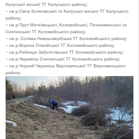
Калуської міської ТГ Калуського району;
– на р.Свіча Болехівської та Калуської міської ТГ Калуського
району;
– на р.Прут Матеївецької, Коломийської, Печеніжинської та
Снятинської ТГ Коломийського району;
– на р. Сопівка Нижньовербізька ТГ Коломийського району;
– на р.Ворона Отинійської ТГ Коломийського району;
– на р.Рибниця Заболотівської ТГ Коломийського району;
– на р.Черемош Снятинської ТГ Коломийського району;
– на р.Чорний Черемош Верховинської ТГ Верховинського
району.