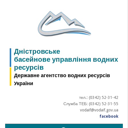
Skip
to
content
Дністровське
басейнове управління водних
ресурсів
Державне агентство водних ресурсів
України
тел.: (0342) 52-31-42
Служба ТЕБ: (0342) 52-31-55
vodaif@vodaif.gov.ua
facebook
Пошук: