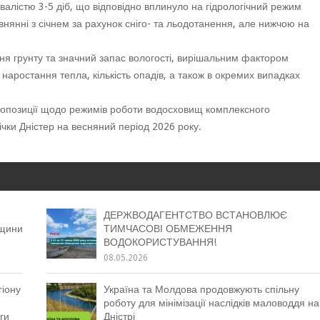
алістю 3-5 діб, що відповідно вплинуло на гідрологічний режим
внянні з січнем за рахунок сніго- та льодотанення, але нижчою на
ння грунту та значний запас вологості, вирішальним фактором
наростання тепла, кількість опадів, а також в окремих випадках
пропозиції щодо режимів роботи водосховищ комплексного
чки Дністер на весняний період 2026 року.
ДЕРЖВОДАГЕНТСТВО ВСТАНОВЛЮЄ
вщини
ТИМЧАСОВІ ОБМЕЖЕННЯ
ВОДОКОРИСТУВАННЯ!
08.05.2026
гіону
Україна та Молдова продовжують спільну
роботу для мінімізації наслідків маловоддя на
ги
Дністрі