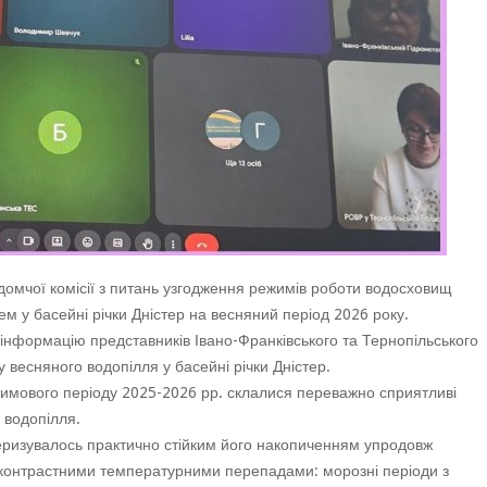
домчої комісії з питань узгодження режимів роботи водосховищ
м у басейні річки Дністер на весняний період 2026 року.
и інформацію представників Івано-Франківського та Тернопільського
у весняного водопілля у басейні річки Дністер.
зимового періоду 2025-2026 рр. склалися переважно сприятливі
 водопілля.
теризувалось практично стійким його накопиченням упродовж
 контрастними температурними перепадами: морозні періоди з