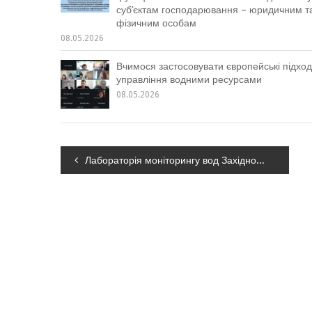
суб’єктам господарювання – юридичним т
фізичним особам
08.05.2026
Вчимося застосовувати європейські підход
управління водними ресурсами
08.05.2026
Навігація
Лабораторія моніторингу вод Західного регіону Дністровського БУВР в межах своїх функціональних повноважень надає послуги суб’єктам господарювання – юридичним та фізичним особам
записів