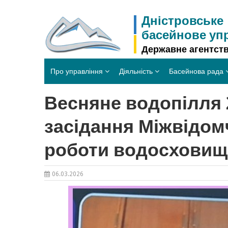
Skip
to
Дністровське
content
басейнове уп
Державне агентств
Про управління
Діяльність
Басейнова рада
Весняне водопілля 
засідання Міжвідомч
роботи водосховищ 
06.03.2026