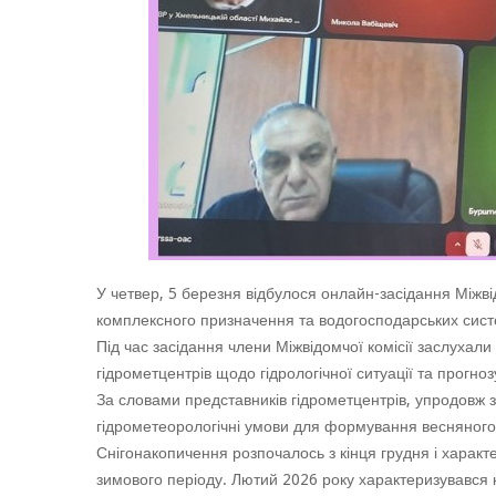
У четвер, 5 березня відбулося онлайн-засідання Міжві
комплексного призначення та водогосподарських систе
Під час засідання члени Міжвідомчої комісії заслухал
гідрометцентрів щодо гідрологічної ситуації та прогноз
За словами представників гідрометцентрів, упродовж 
гідрометеорологічні умови для формування весняного
Снігонакопичення розпочалось з кінця грудня і харак
зимового періоду. Лютий 2026 року характеризувався