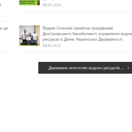
а
08.05.2026
и до
Вадим Созоник привітав працівників
Дністровського басейнового управління водн
ресурсів із Днем Української Державності
08.05.2026
Державне агентство водних ресурсів України щиро вітає всіх жінок з Міжнародним жіночим днем 8 Березня!