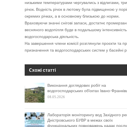
низькими температурами чергувались з відлигами, трив
річок. Водність річок в лютому була підвищеною у порі
окремих річках, а в основному близькою до норми.
Враховуючи значні снігові запаси, достатнє промерза
весняного водопілля буде в подальшому інтенсивність 
водогосподарська діяльність.
На завершення члени комісії розглянули проєкти та 
призначення та водогосподарських систем у басейні рі
Cхожі статті
Виконання доглядових робіт на
водогосподарських об’єктах Івано-Франкі
08.05.2026
Лабораторія моніторингу вод Західного ре
Дністровського БУВР в межах своїх
функціональних повноважень надає послу