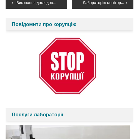
Навігація
Виконання доглядових робіт на водогосподарських об’єктах Прикарпаття
Лабораторію моніторингу вод Західного регіону Дністровського БУВР відвідали студенти Івано-Франківського національного технічного університету нафти і газу
записів
Повідомити про корупцію
Послуги лабораторії