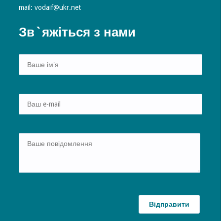
mail: vodaif@ukr.net
Зв`яжіться з нами
Alte