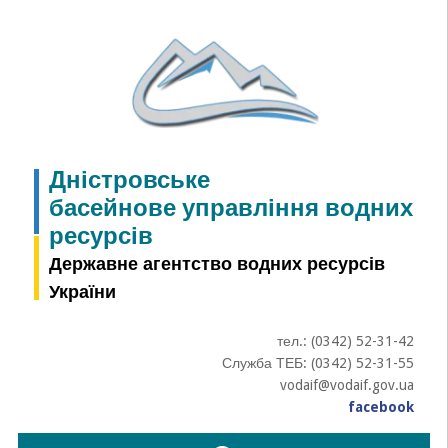
Skip
to
content
Дністровське
басейнове управління водних
ресурсів
Державне агентство водних ресурсів
України
тел.: (0342) 52-31-42
Служба ТЕБ: (0342) 52-31-55
vodaif@vodaif.gov.ua
facebook
Пошук: