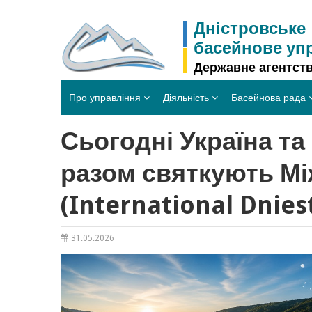
Skip
to
Дністровське
content
басейнове уп
Державне агентств
Про управління
Діяльність
Басейнова рада
Сьогодні Україна т
разом святкують Мі
(International Dnies
31.05.2026