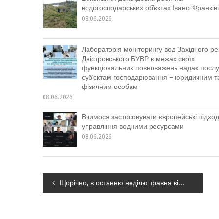
водогосподарських об’єктах Івано-Франкі
08.06.2026
Лабораторія моніторингу вод Західного ре
Дністровського БУВР в межах своїх
функціональних повноважень надає послу
суб’єктам господарювання – юридичним т
фізичним особам
08.06.2026
Вчимося застосовувати європейські підход
управління водними ресурсами
08.06.2026
Навігація
Щорічно, в останню неділю травня відзначається День хіміка
записів