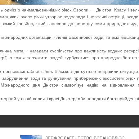
 однієї з наймальовничіших річок Європи — Дністра. Красу і вел
оміж яких русло річки утворює водоспади і невеликі острівці, входи
ровський каньйон, який занесено до переліку семи природних чуд
міжнародних організацій, членів Басейнової ради, та всіх мешканц
лична мета – нагадати суспільству про важливість водних ресурсі
терії, а також заохотити людей турбуватися про природне багатст
 повномасштабної війни. Військові дії суттєво погіршили ситуацію
ть забруднення води та руйнування прибережних екосистем річок 
я Міжнародного дня Дністра символізує надію на відновлення 
вторний у своїй величі і красі Дністер, аби передати його прийдешн
ДЕРЖВОДАГЕНТСТВО ВСТАНОВЛЮЄ