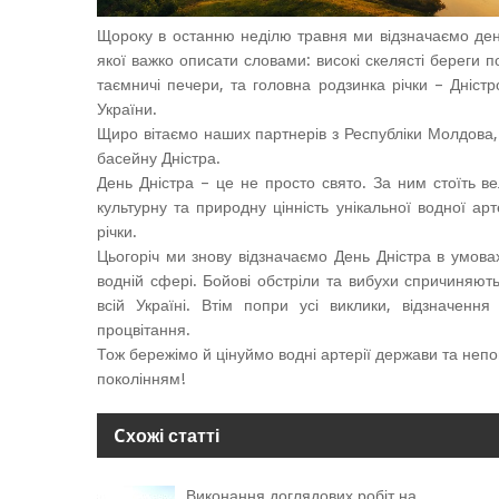
Щороку в останню неділю травня ми відзначаємо день
якої важко описати словами: високі скелясті береги п
таємничі печери, та головна родзинка річки – Дніст
України.
Щиро вітаємо наших партнерів з Республіки Молдова, 
басейну Дністра.
День Дністра – це не просто свято. За ним стоїть ве
культурну та природну цінність унікальної водної ар
річки.
Цьогоріч ми знову відзначаємо День Дністра в умовах
водній сфері. Бойові обстріли та вибухи спричиняю
всій Україні. Втім попри усі виклики, відзначенн
процвітання.
Тож бережімо й цінуймо водні артерії держави та непо
поколінням!
Cхожі статті
Виконання доглядових робіт на