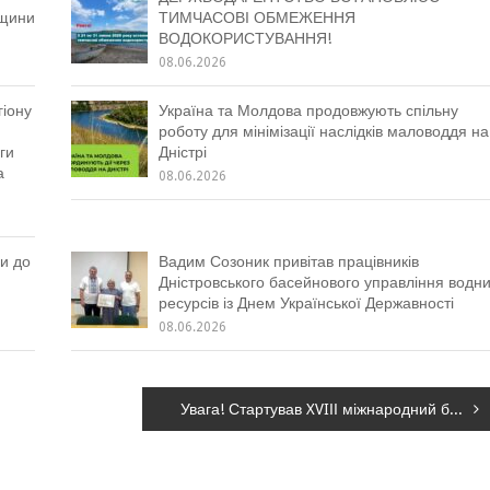
вщини
ТИМЧАСОВІ ОБМЕЖЕННЯ
ВОДОКОРИСТУВАННЯ!
08.06.2026
гіону
Україна та Молдова продовжують спільну
роботу для мінімізації наслідків маловоддя на
ги
Дністрі
а
08.06.2026
и до
Вадим Созоник привітав працівників
Дністровського басейнового управління водн
ресурсів із Днем Української Державності
08.06.2026
Увага! Стартував XVIІІ міжнародний басейновий конкурс «Барви Дністра»!