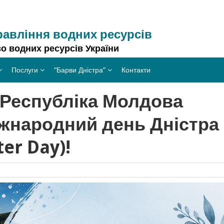
равління водних ресурсів
о водних ресурсів України
Послуги
“Барви Дністра”
Контакти
а Республіка Молдова
жнародний день Дністра
ter Day)!