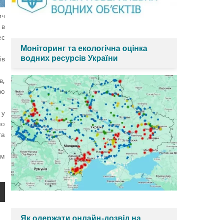
ич
 в
ес
Моніторинг та екологічна оцінка
водних ресурсів України
ів
в,
во
 у
по
та
ім
Як одержати онлайн-дозвіл на