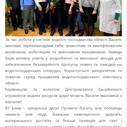
За час роботи у системі водного господарства області Василь
Іванович зарекомендував себе грамотним та кваліфікованим
керівником, роботящим та виконавчим працівником. Завжди
бере активну участь у розробленні та виконанні заходів для
забезпечення безаварійного пропуску повені та паводків на
водогосподарських спорудах. Користується авторитетом та
повагою серед працівників водогосподарського комплексу
області.
Керівництво та колектив Дністровського басейнового
управління водних ресурсів щиро вітають Василя Івановича з
ювілеєм!
65 років – прекрасна дата! Прожито багато, але попереду
чекають нові події. Бажаємо невичерпного здоров’я,
матеріального достатку та більше приводів для свят і
веселощів в колі рідних, друзів і колег. Нехай Ваше життя буде