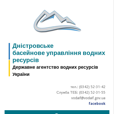
Skip
to
content
Дністровське
басейнове управління водних
ресурсів
Державне агентство водних ресурсів
України
тел.: (0342) 52-31-42
Служба ТЕБ: (0342) 52-31-55
vodaif@vodaif.gov.ua
facebook
Пошук: