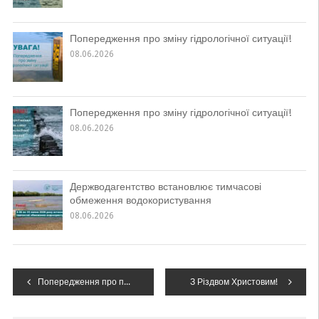
Попередження про зміну гідрологічної ситуації!
08.06.2026
Попередження про зміну гідрологічної ситуації!
08.06.2026
Держводагентство встановлює тимчасові
обмеження водокористування
08.06.2026
Навігація
Попередження про подальший підйом води і вихід на заплаву!
З Різдвом Христовим!
записів