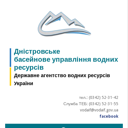
Skip
to
content
Дністровське
басейнове управління водних
ресурсів
Державне агентство водних ресурсів
України
тел.: (0342) 52-31-42
Служба ТЕБ: (0342) 52-31-55
vodaif@vodaif.gov.ua
facebook
Пошук: