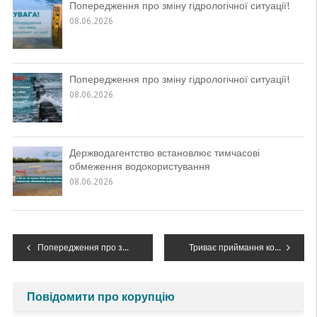
Попередження про зміну гідрологічної ситуації!
08.06.2026
Попередження про зміну гідрологічної ситуації!
08.06.2026
Держводагентство встановлює тимчасові
обмеження водокористування
08.06.2026
Навігація
Попередження про зміну гідрологічної ситуації
Триває приймання конкурсних робіт на XIII Міжнародний басейновий конкурс «Барви Дністра» – 2022
записів
Повідомити про корупцію