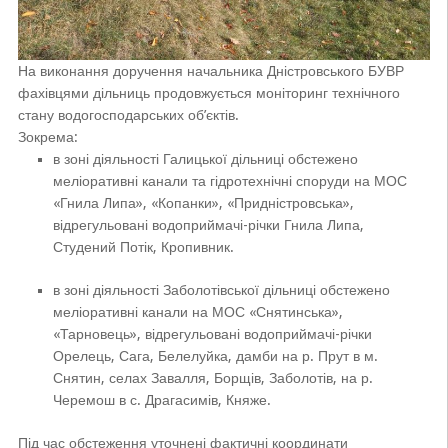
На виконання доручення начальника Дністровського БУВР
фахівцями дільниць продовжується моніторинг технічного
стану водогосподарських об’єктів.
Зокрема:
в зоні діяльності Галицької дільниці обстежено
меліоративні канали та гідротехнічні споруди на МОС
«Гнила Липа», «Копанки», «Придністровська»,
відрегульовані водоприймачі-річки Гнила Липа,
Студений Потік, Кропивник.
в зоні діяльності Заболотівської дільниці обстежено
меліоративні канали на МОС «Снятинська»,
«Тарновець», відрегульовані водоприймачі-річки
Орелець, Сага, Белелуйка, дамби на р. Прут в м.
Снятин, селах Завалля, Борщів, Заболотів, на р.
Черемош в с. Драгасимів, Княже.
Під час обстеження уточнені фактичні координати