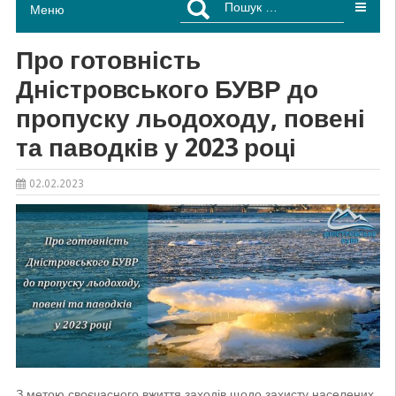
Меню
Про готовність
Дністровського БУВР до
пропуску льодоходу, повені
та паводків у 2023 році
02.02.2023
З метою своєчасного вжиття заходів щодо захисту населених