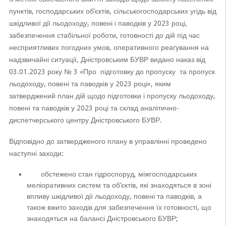
пунктів, господарських об’єктів, сільськогосподарських угідь від
шкідливої дії льодоходу, повені і паводків у 2023 році,
забезпечення стабільної роботи, готовності до дій під час
несприятливих погодних умов, оперативного реагування на
надзвичайні ситуації, Дністровським БУВР видано наказ від
03.01.2023 року № 3 «Про підготовку до пропуску та пропуск
льодоходу, повені та паводків у 2023 році», яким
затверджений план дій щодо підготовки і пропуску льодоходу,
повені та паводків у 2023 році та склад аналітично-
диспетчерського центру Дністровського БУВР.
Відповідно до затвердженого плану в управлінні проведено
наступні заходи:
обстежено стан гідроспоруд, міжгосподарських
меліоративних систем та об’єктів, які знаходяться в зоні
впливу шкідливої дії льодоходу, повені та паводків, а
також вжито заходів для забезпечення їх готовності, що
знаходяться на балансі Дністровського БУВР;