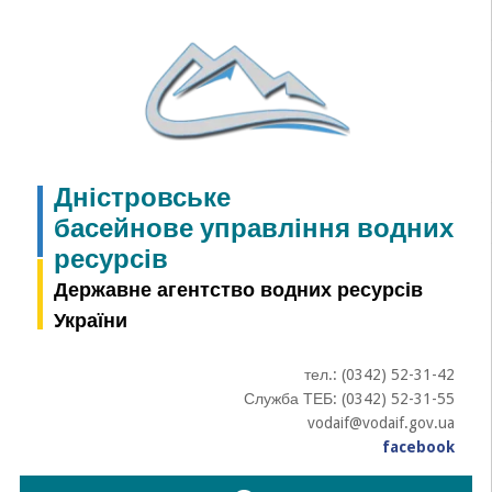
Skip
to
content
Дністровське
басейнове управління водних
ресурсів
Державне агентство водних ресурсів
України
тел.: (0342) 52-31-42
Служба ТЕБ: (0342) 52-31-55
vodaif@vodaif.gov.ua
facebook
Пошук: