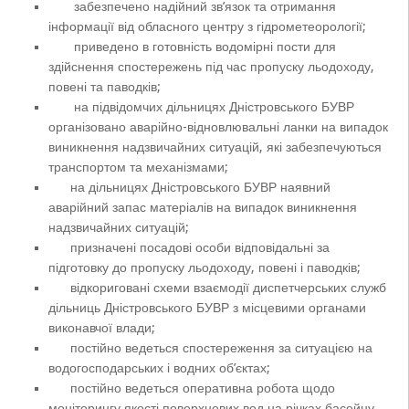
забезпечено надійний зв’язок та отримання
інформації від обласного центру з гідрометеорології;
приведено в готовність водомірні пости для
здійснення спостережень під час пропуску льодоходу,
повені та паводків;
на підвідомчих дільницях Дністровського БУВР
організовано аварійно-відновлювальні ланки на випадок
виникнення надзвичайних ситуацій, які забезпечуються
транспортом та механізмами;
на дільницях Дністровського БУВР наявний
аварійний запас матеріалів на випадок виникнення
надзвичайних ситуацій;
призначені посадові особи відповідальні за
підготовку до пропуску льодоходу, повені і паводків;
відкориговані схеми взаємодії диспетчерських служб
дільниць Дністровського БУВР з місцевими органами
виконавчої влади;
постійно ведеться спостереження за ситуацією на
водогосподарських і водних об’єктах;
постійно ведеться оперативна робота щодо
моніторингу якості поверхневих вод на річках басейну