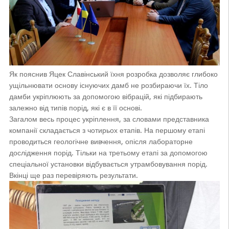
Як пояснив Яцек Славінський їхня розробка дозволяє глибоко
ущільнювати основу існуючих дамб не розбираючи їх. Тіло
дамби укріплюють за допомогою вібрацій, які підбирають
залежно від типів порід, які є в її основі.
Загалом весь процес укріплення, за словами представника
компанії складається з чотирьох етапів. На першому етапі
проводиться геологічне вивчення, опісля лабораторне
дослідження порід. Тільки на третьому етапі за допомогою
спеціальної установки відбувається утрамбовування порід.
Вкінці ще раз перевіряють результати.