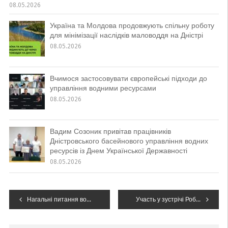
08.05.2026
Україна та Молдова продовжують спільну роботу
для мінімізації наслідків маловоддя на Дністрі
08.05.2026
Вчимося застосовувати європейські підходи до
управління водними ресурсами
08.05.2026
Вадим Созоник привітав працівників
Дністровського басейнового управління водних
ресурсів із Днем Української Державності
08.05.2026
Навігація
Нагальні питання водної галузі обговорили керівники Міндовкілля, Держводагентства та Закарпатської ОДА разом із водогосподарниками з усієї країни під час робочої поїздки до Закарпатської області
Участь у зустрічі Робочої групи з питань охорони якості прикордонних вод Українсько-Словацької комісії з питань прикордонних вод
записів