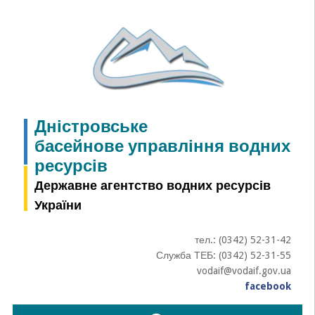
Skip
to
content
Дністровське
басейнове управління водних
ресурсів
Державне агентство водних ресурсів
України
тел.: (0342) 52-31-42
Служба ТЕБ: (0342) 52-31-55
vodaif@vodaif.gov.ua
facebook
Пошук: