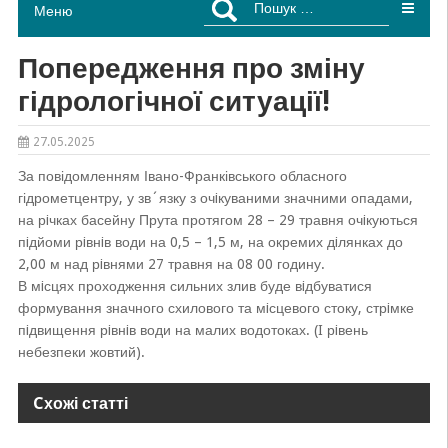
Меню
Попередження про зміну
гідрологічної ситуації!
27.05.2025
За повідомленням Івано-Франківського обласного
гідрометцентру, у зв´язку з очiкуваними значними опадами,
на рiчках басейну Прута протягом 28 – 29 травня очiкуються
пiдйоми рiвнiв води на 0,5 – 1,5 м, на окремих дiлянках до
2,00 м над рiвнями 27 травня на 08 00 годину.
В мiсцях проходження сильних злив буде вiдбуватися
формування значного схилового та мiсцевого стоку, стрiмке
пiдвищення рiвнiв води на малих водотоках. (I рiвень
небезпеки жовтий).
Cхожі статті