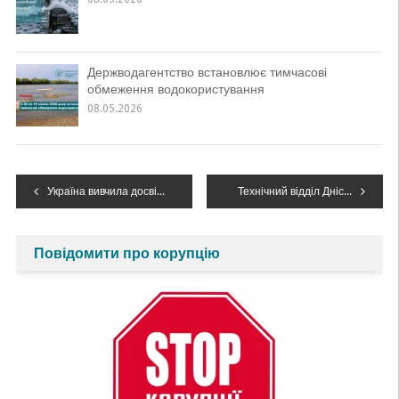
Держводагентство встановлює тимчасові
обмеження водокористування
08.05.2026
Навігація
Україна вивчила досвід Литви у впровадженні Нітратної Директиви ЄС
Технічний відділ Дністровського БУВР в межах своїх функціональних повноважень надає послуги суб’єктам господарювання – юридичним та фізичним особам
записів
Повідомити про корупцію