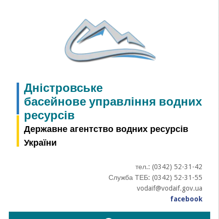
Skip
to
content
Дністровське
басейнове управління водних
ресурсів
Державне агентство водних ресурсів
України
тел.: (0342) 52-31-42
Служба ТЕБ: (0342) 52-31-55
vodaif@vodaif.gov.ua
facebook
Пошук: