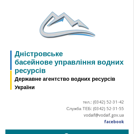
Skip
to
content
Дністровське
басейнове управління водних
ресурсів
Державне агентство водних ресурсів
України
тел.: (0342) 52-31-42
Служба ТЕБ: (0342) 52-31-55
vodaif@vodaif.gov.ua
facebook
Пошук: