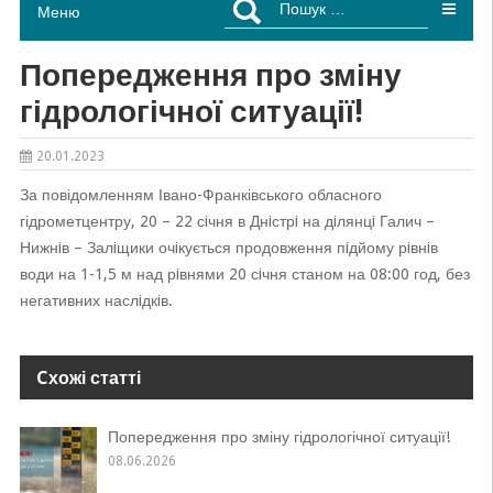
Меню
Попередження про зміну
гідрологічної ситуації!
20.01.2023
За повідомленням Івано-Франківського обласного
гідрометцентру, 20 – 22 сiчня в Днiстрi на дiлянцi Галич –
Нижнiв – Залiщики очiкується продовження пiдйому рiвнiв
води на 1-1,5 м над рiвнями 20 сiчня станом на 08:00 год, без
негативних наслiдкiв.
Cхожі статті
Попередження про зміну гідрологічної ситуації!
08.06.2026