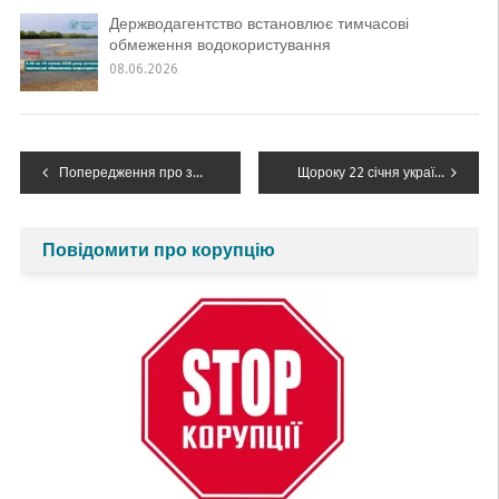
Держводагентство встановлює тимчасові
обмеження водокористування
08.06.2026
Навігація
Попередження про зміну гідрологічної ситуації
Щороку 22 січня українці відзначають День Соборності
записів
Повідомити про корупцію