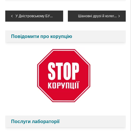
Навігація
У Дністровському БУВР лунала традиційна гуцульська коляда
Шановні друзі й колеги, працівники водогосподарської галузі! Щиро вітаю з Новим 2026 роком!
записів
Повідомити про корупцію
Послуги лабораторії