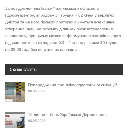
За повідомленням Івано-Франківського обласного
гідрометцентру, впродовж 31 грудня – 02 сiчня у верхiв’ях
Днiстра та на його гiрських притоках очiкується iнтенсивне
утворення шуги, на окремих дiлянках рiчок встановлення
льодоставу, при цьому можливе формування зажорiв льоду з
пiдвищенням рiвнiв води на 0,3 – 1 м над рiвнями 30 грудня
на 08:00 год, без негативних наслiдкiв.
Cхожі статті
Попередження про зміну гідрологічної ситуації!
08.05.2026
15 липня – День Української Державності!
08.05.2026