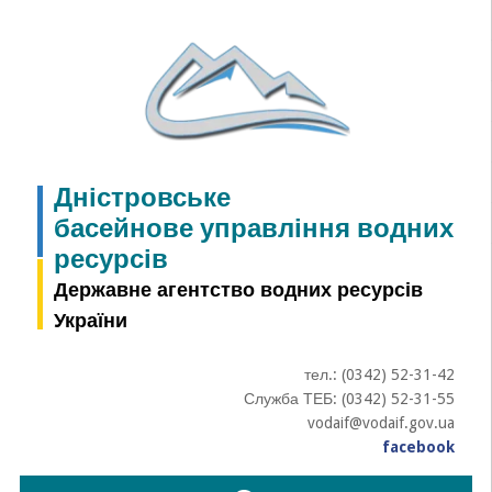
Skip
to
content
Дністровське
басейнове управління водних
ресурсів
Державне агентство водних ресурсів
України
тел.: (0342) 52-31-42
Служба ТЕБ: (0342) 52-31-55
vodaif@vodaif.gov.ua
facebook
Пошук: