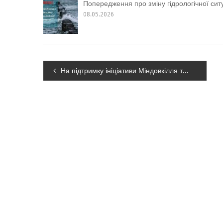
Попередження про зміну гідрологічної ситу
08.05.2026
Навігація
На підтримку ініціативи Міндовкілля та Головного управління ДСНС України у місті Києві, нагадуємо про дотримання правил пожежної безпеки в побуті
записів