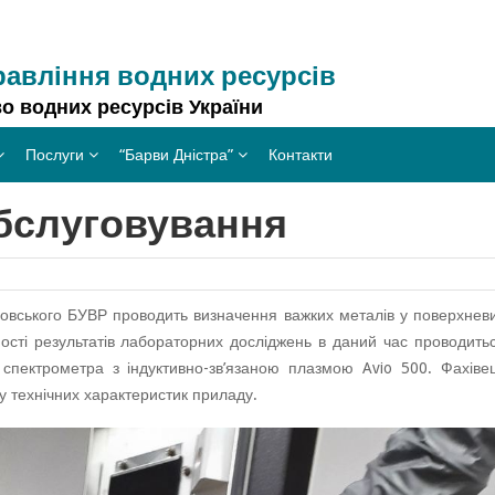
равління водних ресурсів
о водних ресурсів України
Послуги
“Барви Дністра”
Контакти
бслуговування
тровського БУВР проводить визначення важких металів у поверхнев
ості результатів лабораторних досліджень в даний час проводить
 спектрометра з індуктивно-зв’язаною плазмою Avio 500. Фахіве
ку технічних характеристик приладу.