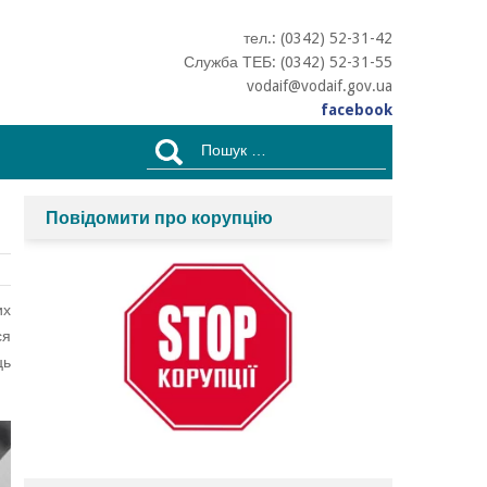
тел.: (0342) 52-31-42
Служба ТЕБ: (0342) 52-31-55
vodaif@vodaif.gov.ua
facebook
Пошук:
Повідомити про корупцію
их
ся
ць