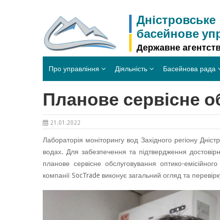
Skip
to
Дністровське
content
басейнове уп
Державне агентств
Про управління
Діяльність
Басейнова рада
Планове сервісне о
21.01.2022
Лабораторія моніторингу вод Західного регіону Дніс
водах. Для забезпечення та підтвердження достовірн
планове сервісне обслуговування оптико-емісійного
компанії SocTrade виконує загальний огляд та перевір