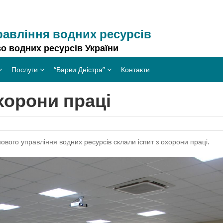
равління водних ресурсів
о водних ресурсів України
Послуги
“Барви Дністра”
Контакти
хорони праці
ового управління водних ресурсів склали іспит з охорони праці.