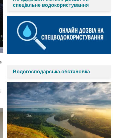
спеціальне водокористування
е
Водогосподарська обстановка
ж