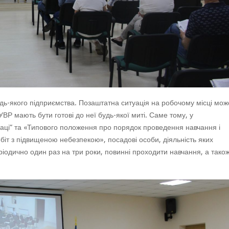
ь-якого підприємства. Позаштатна ситуація на робочому місці мож
УВР мають бути готові до неї будь-якої миті. Саме тому, у
праці” та «Типового положення про порядок проведення навчання і
обіт з підвищеною небезпекою», посадові особи, діяльність яких
еріодично один раз на три роки, повинні проходити навчання, а тако