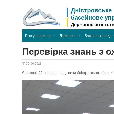
Skip
to
Дністровське
content
басейнове уп
Державне агентств
Про управління
Діяльність
Басейнова рада
Перевірка знань з о
20.06.2023
Сьогодні, 20 червня, працівники Дністровського басейн