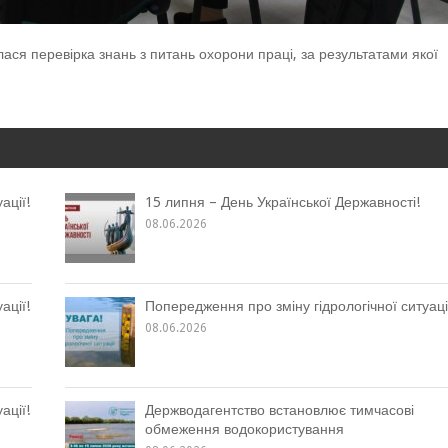
ася перевірка знань з питань охорони праці, за результатами якої
ації!
15 липня – День Української Державності!
08.06.2026
ації!
Попередження про зміну гідрологічної ситуаці
08.06.2026
ації!
Держводагентство встановлює тимчасові
обмеження водокористування