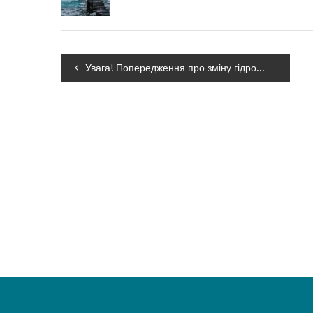
Навігація
Увага! Попередження про зміну гідрологічної ситуації!
записів