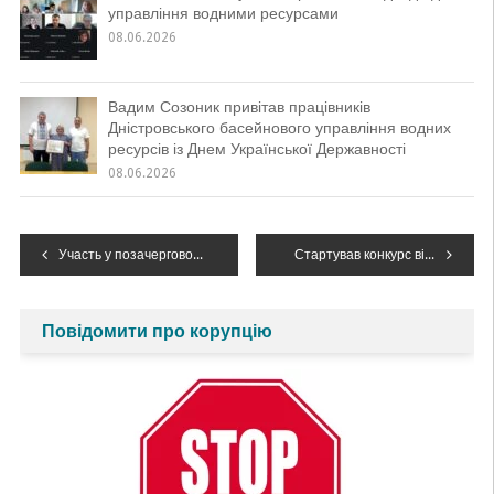
управління водними ресурсами
08.06.2026
Вадим Созоник привітав працівників
Дністровського басейнового управління водних
ресурсів із Днем Української Державності
08.06.2026
Навігація
Участь у позачерговому засіданні Івано- Франківської міської комісії ТЕБ і НС
Стартував конкурс відеороликів серед школярів на тему “Вода для миру”
записів
Повідомити про корупцію