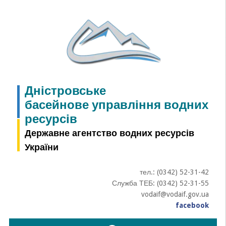
Skip
to
content
Дністровське
басейнове управління водних
ресурсів
Державне агентство водних ресурсів
України
тел.: (0342) 52-31-42
Служба ТЕБ: (0342) 52-31-55
vodaif@vodaif.gov.ua
facebook
Пошук: