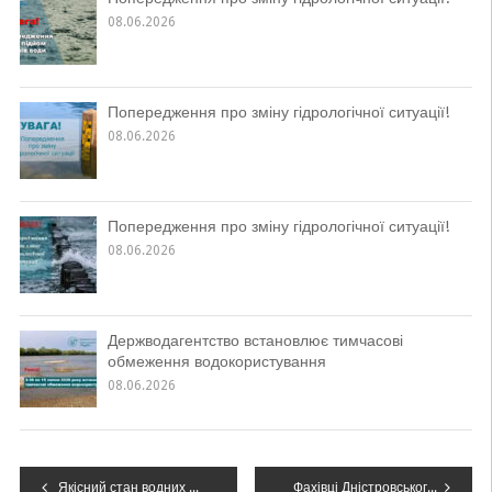
08.06.2026
Попередження про зміну гідрологічної ситуації!
08.06.2026
Попередження про зміну гідрологічної ситуації!
08.06.2026
Держводагентство встановлює тимчасові
обмеження водокористування
08.06.2026
Навігація
Якісний стан водних об’єктів річкового басейну Дністра в лютому 2024 року
Фахівці Дністровського БУВР провели інтерактивну лекцію на тему «Вода для миру»