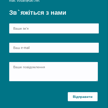
mail: vodaif@ukr.net
Зв`яжіться з нами
Alte