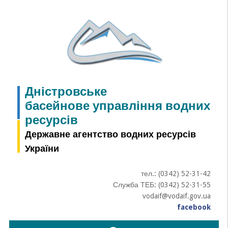
Skip
to
content
Дністровське
басейнове управління водних
ресурсів
Державне агентство водних ресурсів
України
тел.: (0342) 52-31-42
Служба ТЕБ: (0342) 52-31-55
vodaif@vodaif.gov.ua
facebook
Пошук: