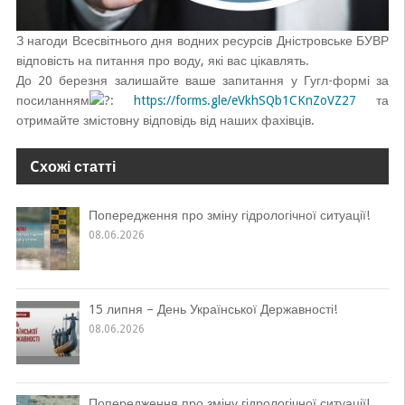
З нагоди Всесвітнього дня водних ресурсів Дністровське БУВР
відповість на питання про воду, які вас цікавлять.
До 20 березня залишайте ваше запитання у Гугл-формі за
посиланням
:
https://forms.gle/eVkhSQb1CKnZoVZ27
та
отримайте змістовну відповідь від наших фахівців.
Cхожі статті
Попередження про зміну гідрологічної ситуації!
08.06.2026
15 липня – День Української Державності!
08.06.2026
Попередження про зміну гідрологічної ситуації!