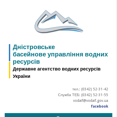
Skip
to
content
Дністровське
басейнове управління водних
ресурсів
Державне агентство водних ресурсів
України
тел.: (0342) 52-31-42
Служба ТЕБ: (0342) 52-31-55
vodaif@vodaif.gov.ua
facebook
Пошук: