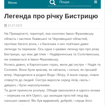
Меню
Легенда про річку Бистрицю
25.07.2025
На Прикарпатті, території, яка охоплює Івано-Франківську
область і частини Львівської та Чернівецької областей,
протікає багато річок, і з багатьма з них пов’язані давні
легенди та перекази. Ось одна з цікавих легенд про про річку
Бистрицю, що має дві гілки – Надвірнянська та Солотвинська,
які зливаються в Івано-Франківську.
Колись давно, в Карпатських горах, жили дві сестри – Надія та
Соломія. Вони були красиві, як світанок, і сильні, як гірський
вітер. Народилися в родині Води і Вітру, й мали серце, повне
співчуття до людей. Сестри виросли серед лісів, скель і
джерел, і були нерозлучними.
Та доля принесла розлуку. Обидві закохалися в одного юнака
– опришка на ім’я Орест, що захищав простий люд від
панської сваволі. Він був відважний, добрий, і серце його