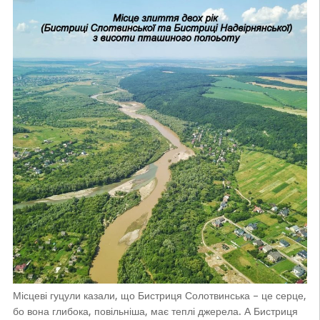
Місцеві гуцули казали, що Бистриця Солотвинська – це серце,
бо вона глибока, повільніша, має теплі джерела. А Бистриця