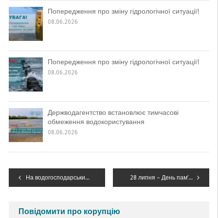
Попередження про зміну гідрологічної ситуації!
08.06.2026
Попередження про зміну гідрологічної ситуації!
08.06.2026
Держводагентство встановлює тимчасові
обмеження водокористування
08.06.2026
Навігація
На водогосподарських об’єктах Дністровського БУВР проводяться ремонтно-експлуатаційні роботи
28 липня – День пам’яті полеглих або закатованих у полоні
записів
Повідомити про корупцію