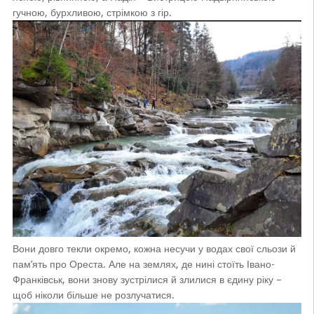
гучною, бурхливою, стрімкою з гір.
Вони довго текли окремо, кожна несучи у водах свої сльози й
пам’ять про Ореста. Але на землях, де нині стоїть Івано-
Франківськ, вони знову зустрілися й злилися в єдину ріку –
щоб ніколи більше не розлучатися.