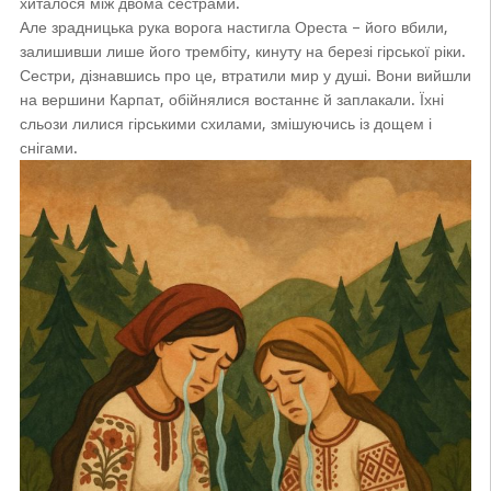
хиталося між двома сестрами.
Але зрадницька рука ворога настигла Ореста – його вбили,
залишивши лише його трембіту, кинуту на березі гірської ріки.
Сестри, дізнавшись про це, втратили мир у душі. Вони вийшли
на вершини Карпат, обійнялися востаннє й заплакали. Їхні
сльози лилися гірськими схилами, змішуючись із дощем і
снігами.