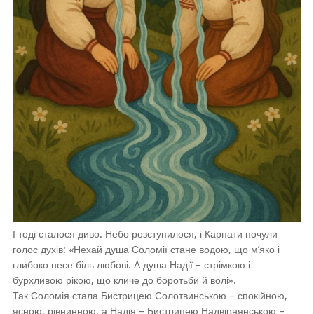
І тоді сталося диво. Небо розступилося, і Карпати почули
голос духів: «Нехай душа Соломії стане водою, що м’яко і
глибоко несе біль любові. А душа Надії – стрімкою і
бурхливою рікою, що кличе до боротьби й волі».
Так Соломія стала Бистрицею Солотвинською – спокійною,
ясною, рівнинною, а Надія – Бистрицею Надвірнянською –