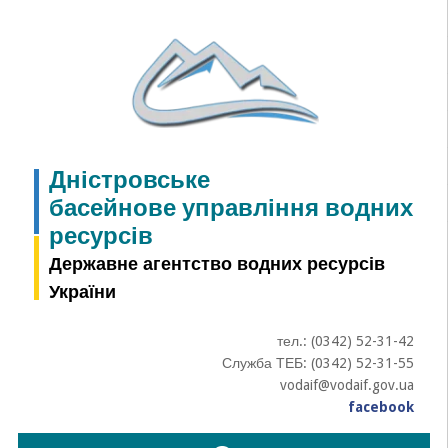
Skip
to
content
Дністровське
басейнове управління водних
ресурсів
Державне агентство водних ресурсів
України
тел.: (0342) 52-31-42
Служба ТЕБ: (0342) 52-31-55
vodaif@vodaif.gov.ua
facebook
Пошук: