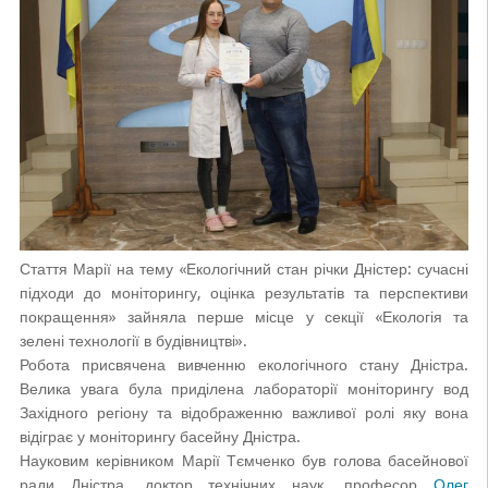
Стаття Марії на тему «Екологічний стан річки Дністер: сучасні
підходи до моніторингу, оцінка результатів та перспективи
покращення» зайняла перше місце у секції «Екологія та
зелені технології в будівництві».
Робота присвячена вивченню екологічного стану Дністра.
Велика увага була приділена лабораторії моніторингу вод
Західного регіону та відображенню важливої ролі яку вона
відіграє у моніторингу басейну Дністра.
Науковим керівником Марії Тємченко був голова басейнової
ради Дністра, доктор технічних наук, професор
Олег