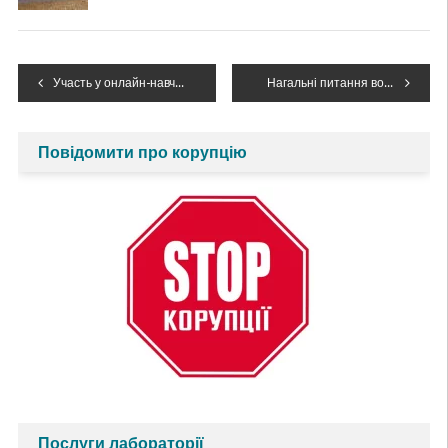
Навігація
Участь у онлайн-навчанні організованому Держводаганством щодо розроблення водогосподарських балансів
Нагальні питання водної галузі обговорили керівники Міндовкілля, Держводагентства та Закарпатської ОДА разом із водогосподарниками з усієї країни під час робочої поїздки до Закарпатської області
записів
Повідомити про корупцію
Послуги лабораторії