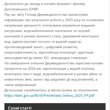
Долучилися до заходу в онлайн-форматі і фахівці
Дністровського БУВР.
Під час звіту Голова Держводагентства презентував
інформацію про результати роботи у 2025 році за основними
напрямами діяльності: інтегроване управління водними
ресурсами, водозабезпечення населення та галузей
економіки в умовах воєнного стану, державний моніторинг
вод, адміністративні послуги та водний кадастр,
протипаводковий захист, цифровий розвиток,
енергоефективність, європейська інтеграція: адаптація
законодавства до вимог ЄС, міжнародна співпраця.
На завершення очільник Держводагентства окреслив основні
пріоритети на 2026 рік: євроінтеграція у водній політиці;
моніторинг якості води; водозабезпечення в умовах війни та
кліматичних змін; захист від шкідливої дії вод (повеней), а
також цифровізація.
Детальніше ознайомитись зі звітом можна за посиланням:
https://davr.gov.ua/fls18/Prezentasia_Golovu_2025_PP.pdf
Cхожі статті