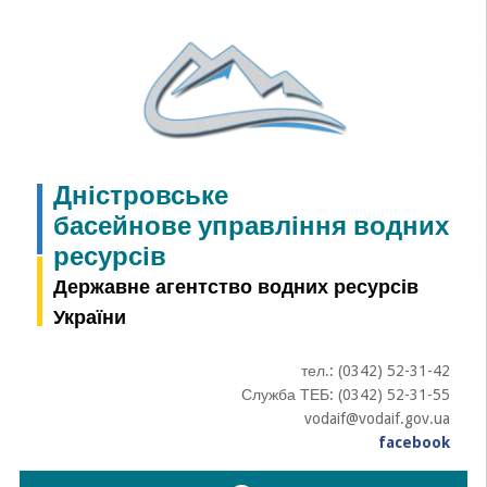
Skip
to
content
Дністровське
басейнове управління водних
ресурсів
Державне агентство водних ресурсів
України
тел.: (0342) 52-31-42
Служба ТЕБ: (0342) 52-31-55
vodaif@vodaif.gov.ua
facebook
Пошук: