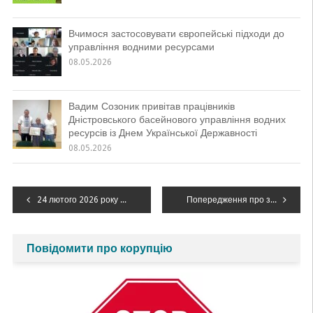
Вчимося застосовувати європейські підходи до
управління водними ресурсами
08.05.2026
Вадим Созоник привітав працівників
Дністровського басейнового управління водних
ресурсів із Днем Української Державності
08.05.2026
Навігація
24 лютого 2026 року минає чотири роки від початку повномасштабного вторгнення росії на територію України
Попередження про зміну гідрологічної ситуації!
записів
Повідомити про корупцію