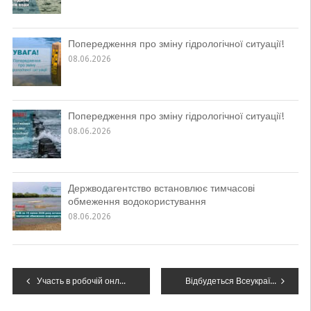
Попередження про зміну гідрологічної ситуації!
08.06.2026
Попередження про зміну гідрологічної ситуації!
08.06.2026
Держводагентство встановлює тимчасові
обмеження водокористування
08.06.2026
Навігація
Участь в робочій онлайн-нараді з обговорення питань з опрацювання документів для отримання дозволів на спеціальне водокористування з урахуванням водогосподарських балансів
Відбудеться Всеукраїнська науково-практична конференція “Басейновий підхід в управлінні водними ресурсами України”
записів