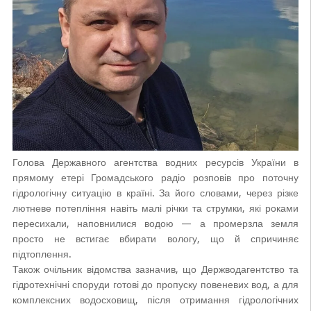
Голова Державного агентства водних ресурсів України в
прямому етері Громадського радіо розповів про поточну
гідрологічну ситуацію в країні. За його словами, через різке
лютневе потепління навіть малі річки та струмки, які роками
пересихали, наповнилися водою — а промерзла земля
просто не встигає вбирати вологу, що й спричиняє
підтоплення.
Також очільник відомства зазначив, що Держводагентство та
гідротехнічні споруди готові до пропуску повеневих вод, а для
комплексних водосховищ, після отримання гідрологічних