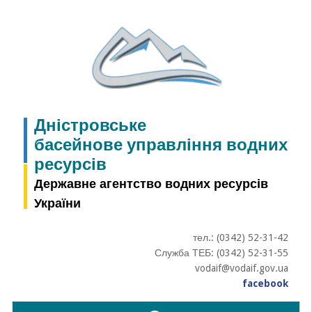
Skip
to
content
Дністровське
басейнове управління водних
ресурсів
Державне агентство водних ресурсів
України
тел.: (0342) 52-31-42
Служба ТЕБ: (0342) 52-31-55
vodaif@vodaif.gov.ua
facebook
Пошук: