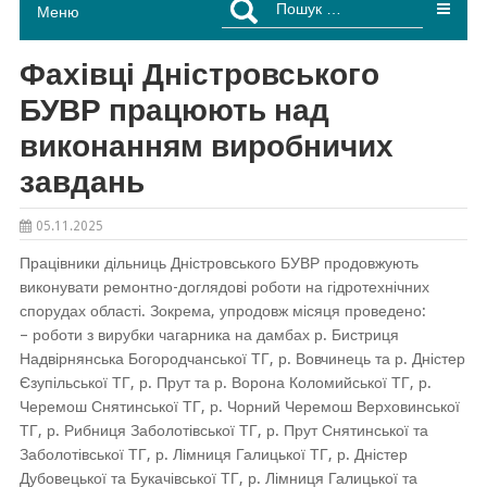
Меню
Фахівці Дністровського
БУВР працюють над
виконанням виробничих
завдань
05.11.2025
Працівники дільниць Дністровського БУВР продовжують
виконувати ремонтно-доглядові роботи на гідротехнічних
спорудах області. Зокрема, упродовж місяця проведено:
–
роботи з вирубки чагарника на дамбах р. Бистриця
Надвірнянська Богородчанської ТГ, р. Вовчинець та р. Дністер
Єзупільської ТГ, р. Прут та р. Ворона Коломийської ТГ, р.
Черемош Снятинської ТГ, р. Чорний Черемош Верховинської
ТГ, р. Рибниця Заболотівської ТГ, р. Прут Снятинської та
Заболотівської ТГ, р. Лімниця Галицької ТГ, р. Дністер
Дубовецької та Букачівської ТГ, р. Лімниця Галицької та