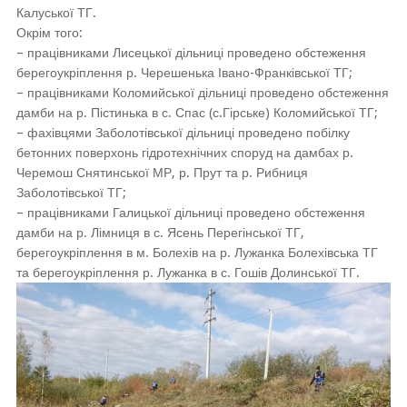
Калуської ТГ.
Окрім того:
– працівниками Лисецької дільниці проведено обстеження
берегоукріплення р. Черешенька Івано-Франківської ТГ;
– працівниками Коломийської дільниці проведено обстеження
дамби на р. Пістинька в с. Спас (с.Гірське) Коломийської ТГ;
– фахівцями Заболотівської дільниці проведено побілку
бетонних поверхонь гідротехнічних споруд на дамбах р.
Черемош Снятинської МР, р. Прут та р. Рибниця
Заболотівської ТГ;
– працівниками Галицької дільниці проведено обстеження
дамби на р. Лімниця в с. Ясень Перегінської ТГ,
берегоукріплення в м. Болехів на р. Лужанка Болехівська ТГ
та берегоукріплення р. Лужанка в с. Гошів Долинської ТГ.