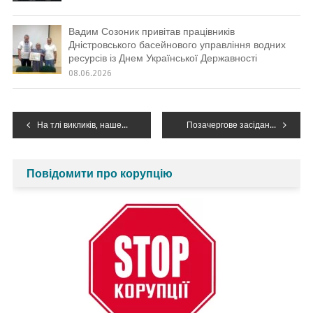
Вадим Созоник привітав працівників
Дністровського басейнового управління водних
ресурсів із Днем Української Державності
08.06.2026
Навігація
На тлі викликів, наше майбутнє – з чистою водою!
Позачергове засідання басейнової ради Дністра відбудеться 12 листопада 2025 року о 10.00 (реєстрація з 09.30)
записів
Повідомити про корупцію