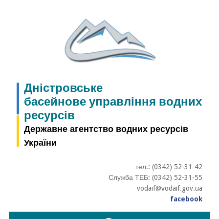
Skip
to
content
Дністровське
басейнове управління водних
ресурсів
Державне агентство водних ресурсів
України
тел.: (0342) 52-31-42
Служба ТЕБ: (0342) 52-31-55
vodaif@vodaif.gov.ua
facebook
Пошук: