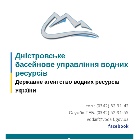
Skip
to
content
Дністровське
басейнове управління водних
ресурсів
Державне агентство водних ресурсів
України
тел.: (0342) 52-31-42
Служба ТЕБ: (0342) 52-31-55
vodaif@vodaif.gov.ua
facebook
Пошук: