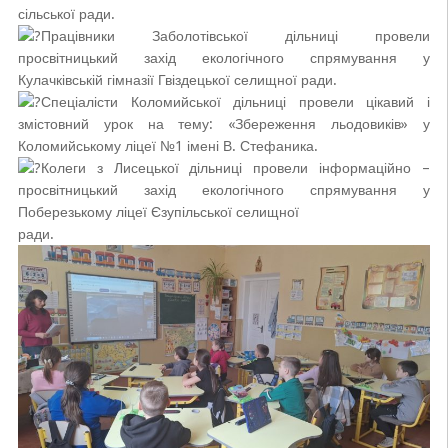
сільської ради.
Працівники Заболотівської дільниці провели
просвітницький захід екологічного спрямування у
Кулачківській гімназії Гвіздецької селищної ради.
Спеціалісти Коломийської дільниці провели цікавий і
змістовний урок на тему: «Збереження льодовиків» у
Коломийському ліцеї №1 імені В. Стефаника.
Колеги з Лисецької дільниці провели інформаційно –
просвітницький захід екологічного спрямування у
Поберезькому ліцеї Єзупільської селищної
ради.