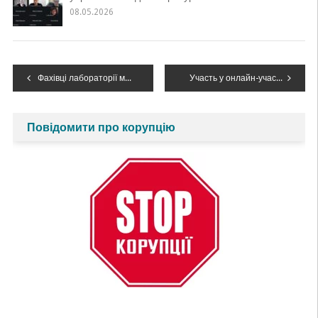
08.05.2026
Навігація
Фахівці лабораторії моніторингу вод Західного регіону завітали до учнів Вовчинецької гімназії
Участь у онлайн-участь у засіданні круглого столу
записів
Повідомити про корупцію