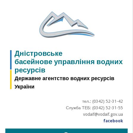
Skip
to
content
Дністровське
басейнове управління водних
ресурсів
Державне агентство водних ресурсів
України
тел.: (0342) 52-31-42
Служба ТЕБ: (0342) 52-31-55
vodaif@vodaif.gov.ua
facebook
Пошук: