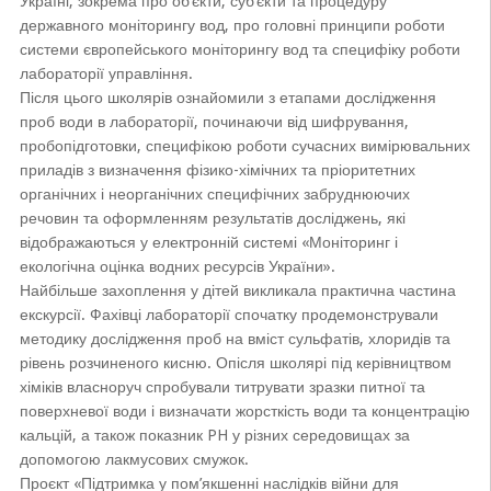
Україні, зокрема про об’єкти, суб’єкти та процедуру
державного моніторингу вод, про головні принципи роботи
системи європейського моніторингу вод та специфіку роботи
лабораторії управління.
Після цього школярів ознайомили з етапами дослідження
проб води в лабораторії, починаючи від шифрування,
пробопідготовки, специфікою роботи сучасних вимірювальних
приладів з визначення фізико-хімічних та пріоритетних
органічних і неорганічних специфічних забруднюючих
речовин та оформленням результатів досліджень, які
відображаються у електронній системі «Моніторинг і
екологічна оцінка водних ресурсів України».
Найбільше захоплення у дітей викликала практична частина
екскурсії. Фахівці лабораторії спочатку продемонстрували
методику дослідження проб на вміст сульфатів, хлоридів та
рівень розчиненого кисню. Опісля школярі під керівництвом
хіміків власноруч спробували титрувати зразки питної та
поверхневої води і визначати жорсткість води та концентрацію
кальцій, а також показник PH у різних середовищах за
допомогою лакмусових смужок.
Проєкт «Підтримка у пом’якшенні наслідків війни для