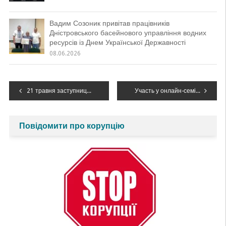
Вадим Созоник привітав працівників
Дністровського басейнового управління водних
ресурсів із Днем Української Державності
08.06.2026
Навігація
21 травня заступниця начальника Дністровського БУВР Іванна Гнатишин взяла участь у Всеукраїнській науково-практичній конференції «БАСЕЙНОВИЙ ПІДХІД В УПРАВЛІННІ ВОДНИМИ РЕСУРСАМИ УКРАЇНИ»
Участь у онлайн-семінарі з питань управління водними ресурсами у співпраці з Королівством Нідерланди
записів
Повідомити про корупцію