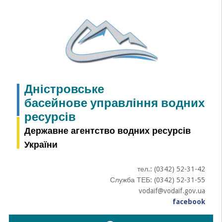
Skip
to
content
Дністровське
басейнове управління водних
ресурсів
Державне агентство водних ресурсів
України
тел.: (0342) 52-31-42
Служба ТЕБ: (0342) 52-31-55
vodaif@vodaif.gov.ua
facebook
Пошук: