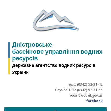
Skip
to
content
Дністровське
басейнове управління водних
ресурсів
Державне агентство водних ресурсів
України
тел.: (0342) 52-31-42
Служба ТЕБ: (0342) 52-31-55
vodaif@vodaif.gov.ua
facebook
Пошук: