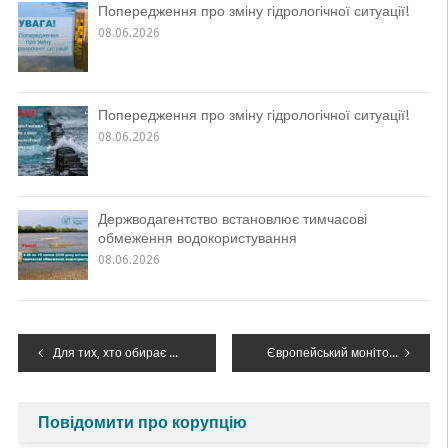
Попередження про зміну гідрологічної ситуації!
08.06.2026
Попередження про зміну гідрологічної ситуації!
08.06.2026
Держводагентство встановлює тимчасові
обмеження водокористування
08.06.2026
Навігація
Для тих, хто обирає життя: перший випуск журналу науково-популярного журналу«Довкілля України»
Європейський моніторинг вод в Україні – шлях, яким можна пишатися
записів
Повідомити про корупцію