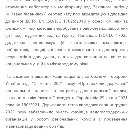
отримання лабораторією моніторингу вод Західного регіону
(м. Івано-Франківськ) сертифікату про акредитацію відповідно
до вимог ДСТУ EN ISO/IEC 17025:2019 у сфері хімічних та
фізико-хімічних методів випробувань поверхневих, зворотних
(стічних), підземних вод та ґрунту. Наявність ISO/IEC 17025
додатково підтверджує (її кваліфікацію) кваліфікацію
лабораторії, специфічні технічні можливості та достовірність
результатів її досліджень, а також дає визнання не лише на
національному, а й на міжнародному рівні.
На виконання рішення Ради національної безпеки і оборони
України від 15 квітня 2021 року «Про заходи державної
регіональної політики на підтримку децентралізації влади»,
введеного в дію Указом Президента України від 29 квітня 2021
року № 180/2021, Держводагентство впродовж серпня-грудня
2021 року забезпечило участь фахівців водогосподарських
організацій у роботі регіональних комісій з проведення
інвентаризації водних об’єктів.