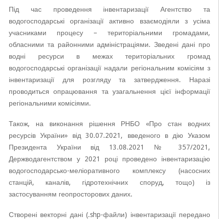
Під час проведення інвентаризації Агентство та
водогосподарські організації активно взаємодіяли з усіма
учасниками процесу – територіальними громадами,
обласними та районними адміністраціями. Зведені дані про
водні ресурси в межах територіальних громад
водогосподарські організації надали регіональним комісіям з
інвентаризації для розгляду та затвердження. Наразі
проводиться опрацювання та узагальнення цієї інформації
регіональними комісіями.
Також, на виконання рішення РНБО «Про стан водних
ресурсів України» від 30.07.2021, введеного в дію Указом
Президента України від 13.08.2021 № 357/2021,
Держводагентством у 2021 році проведено інвентаризацію
водогосподарсько-меліоративного комплексу (насосних
станцій, каналів, гідротехнічних споруд, тощо) із
застосуванням геопросторових даних.
Створені векторні дані (.shp-файли) інвентаризації передано