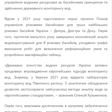
управління водними ресурсами за басейновим принципом та
здійснення державного моніторингу вод.
Відтак у 2021 році підготовлено перші проекти Планів
управління річковими басейнами для трьох найбільших
річкових басейнів України – Дніпра, Дністра та Дону. Окрім
того, протягом минулого року завершено економічний аналіз
водокористування для 8 річкових басейнів, узгоджено графік
виконання робіт для визначення референційних умов та
розроблено кваліфікаційні таблиці.
«Державне агентство водних ресурсів України активно
продовжує впровадження європейських підходів моніторингу
вод. Зокрема, у березні 2021 року відкрито лабораторію
моніторингу вод Північного регіону. Її аналітичне обладнання
дозволяє застосовувати найсучасніші методи аналізу води за
європейськими стандартами», – зазначив Олексій Кузьменков.
Окрім того, важливим досягненням в напрямку забезпечення
якісного моніторингу масивів поверхневих вод стало