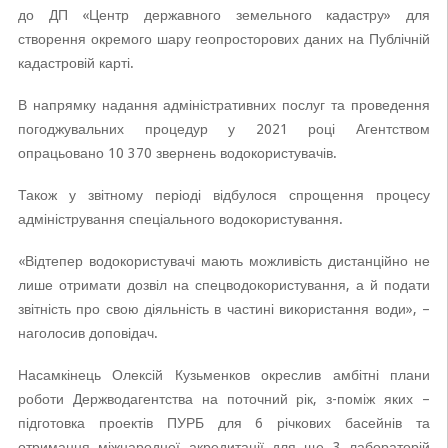
до ДП «Центр державного земельного кадастру» для
створення окремого шару геопросторових даних на Публічній
кадастровій карті.
В напрямку надання адміністративних послуг та проведення
погоджувальних процедур у 2021 році Агентством
опрацьовано 10 370 звернень водокористувачів.
Також у звітному періоді відбулося спрощення процесу
адміністрування спеціального водокористування.
«Відтепер водокористувачі мають можливість дистанційно не
лише отримати дозвіл на спецводокористування, а й подати
звітність про свою діяльність в частині використання води», –
наголосив доповідач.
Насамкінець Олексій Кузьменков окреслив амбітні плани
роботи Держводагентства на поточний рік, з-поміж яких –
підготовка проектів ПУРБ для 6 річкових басейнів та
отримання міжнародної акредитації для ще 3 лабораторій