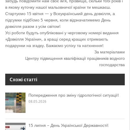
забудь повідомити нам своє ім’я, прізвище, скільки тобі років і
в якому куточку нашої мальовничої країни ти мешкаєш.
Стартуємо 15 квітня — у Всеукраїнський день довкілля, а
підсумки підіб’ємо 5 червня, коли відзначатимемо День
довкілля разом з усім світом!
Усі роботи будуть опубліковані у черговому номері видання
«Довкілля України», а кращі серед кращих отримають
подарунки на згадку. Бажаємо успіху та натхнення!
За матеріалами
Центру підвищення кваліфікації працівників водного
господарства
Cхожі статті
Попередження про зміну гідрологічної ситуації!
08.05.2026
15 липня – День Української Державності!