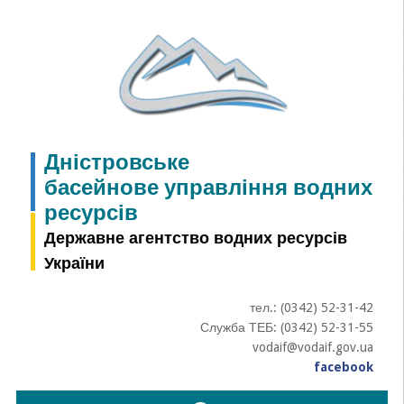
Skip
to
content
Дністровське
басейнове управління водних
ресурсів
Державне агентство водних ресурсів
України
тел.: (0342) 52-31-42
Служба ТЕБ: (0342) 52-31-55
vodaif@vodaif.gov.ua
facebook
Пошук: