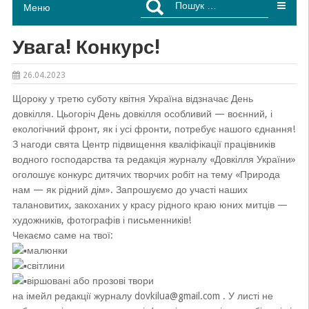
Меню
Увага! Конкурс!
26.04.2023
Щороку у третю суботу квітня Україна відзначає День
довкілля. Цьогоріч День довкілля особливий — воєнний, і
екологічний фронт, як і усі фронти, потребує нашого єднання!
З нагоди свята Центр підвищення кваліфікації працівників
водного господарства та редакція журналу «Довкілля України»
оголошує конкурс дитячих творчих робіт на тему «Природа
нам — як рідний дім». Запрошуємо до участі наших
талановитих, закоханих у красу рідного краю юних митців —
художників, фотографів і письменників!
Чекаємо саме на твої:
малюнки
світлини
віршовані або прозові твори
на імейл редакції журналу dovkilua@gmail.com . У листі не