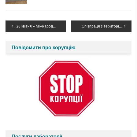
Навігація
26 квітня – Міжнародний день пам’яті жертв радіаційних аварій та катастроф
Співпраця з територіальними громадами Івано-Франківщини триває
записів
Повідомити про корупцію
Послуги лабораторії