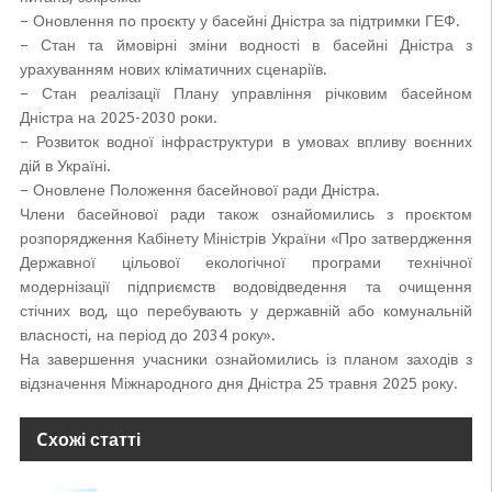
– Оновлення по проєкту у басейні Дністра за підтримки ГЕФ.
– Стан та ймовірні зміни водності в басейні Дністра з
урахуванням нових кліматичних сценаріїв.
– Стан реалізації Плану управління річковим басейном
Дністра на 2025-2030 роки.
– Розвиток водної інфраструктури в умовах впливу воєнних
дій в Україні.
– Оновлене Положення басейнової ради Дністра.
Члени басейнової ради також ознайомились з проєктом
розпорядження Кабінету Міністрів України «Про затвердження
Державної цільової екологічної програми технічної
модернізації підприємств водовідведення та очищення
стічних вод, що перебувають у державній або комунальній
власності, на період до 2034 року».
На завершення учасники ознайомились із планом заходів з
відзначення Міжнародного дня Дністра 25 травня 2025 року.
Cхожі статті