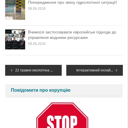
Попередження про зміну гідрологічної ситуації!
08.06.2026
Вчимося застосовувати європейські підходи до
управління водними ресурсами
08.06.2026
Навігація
22 травня екологічна спільнота відзначає День Південного Бугу!
Інтерактивний онлайн-конкурс «Таємниці Дністра» завершився. Вітаємо переможців!
записів
Повідомити про корупцію