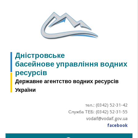
Skip
to
content
Дністровське
басейнове управління водних
ресурсів
Державне агентство водних ресурсів
України
тел.: (0342) 52-31-42
Служба ТЕБ: (0342) 52-31-55
vodaif@vodaif.gov.ua
facebook
Пошук: